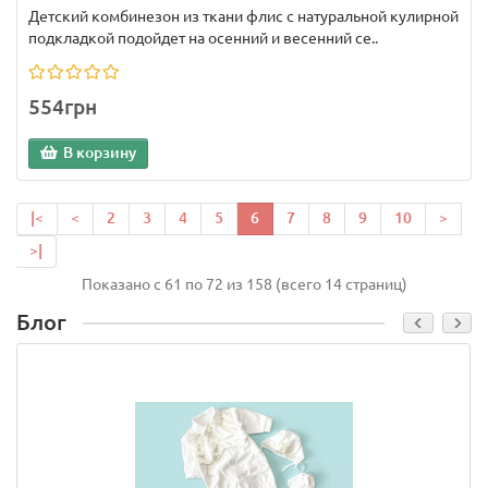
Детский комбинезон из ткани флис с натуральной кулирной
подкладкой подойдет на осенний и весенний се..
554грн
В корзину
|<
<
2
3
4
5
6
7
8
9
10
>
>|
Показано с 61 по 72 из 158 (всего 14 страниц)
Блог