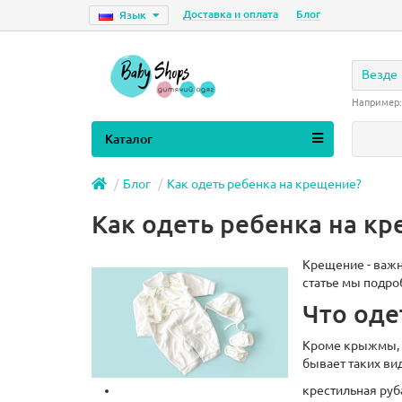
Доставка и оплата
Блог
Язык
Везде
Например
Каталог
Блог
Как одеть ребенка на крещение?
Как одеть ребенка на к
Крещение - важн
статье мы подро
Что оде
Кроме крыжмы, к
бывает таких ви
крестильная руб