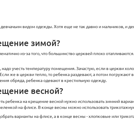
 девчачьим видом одежды. Хотя еще не так давно и мальчиков, и де
рещение зимой?
матично из-за того, что большинство церквей плохо отапливаются.
 надо учесть температуру помещения. Зачастую, если в церкви холо
 Если же в церкви тепло, то ребенка раздевают, а потом погружают в
шения обряда, ребенка одевают в крестильную одежду.
рещение весной?
деть ребенка на крещение весной нужно использовать зимний вари
еленкой на флисе. В конце весны можно использовать трикотажну
брать варианты на флисе, а в конце весны - хлопковые или трико