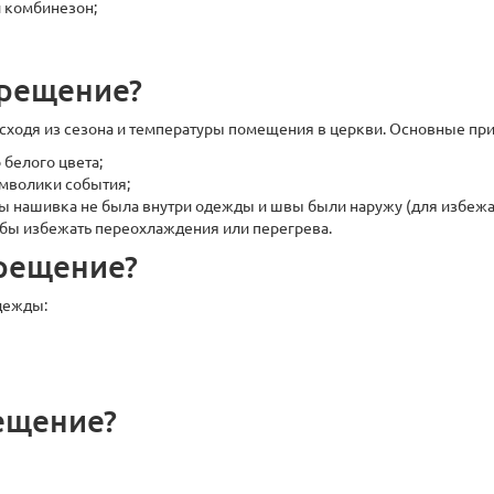
 комбинезон;
крещение?
ходя из сезона и температуры помещения в церкви. Основные при
белого цвета;
имволики события;
тобы нашивка не была внутри одежды и швы были наружу (для избеж
обы избежать переохлаждения или перегрева.
крещение?
дежды:
рещение?