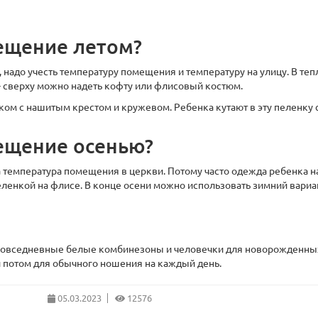
рещение летом?
 надо учесть температуру помещения и температуру на улицу. В теп
 - сверху можно надеть кофту или флисовый костюм.
ком с нашитым крестом и кружевом. Ребенка кутают в эту пеленку с
рещение осенью?
 температура помещения в церкви. Потому часто одежда ребенка н
еленкой на флисе. В конце осени можно использовать зимний вариан
 повседневные белые комбинезоны и человечки для новорожденных
и потом для обычного ношения на каждый день.
05.03.2023
12576