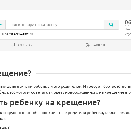
06
Пн-
:
пижама для девочки
кру
Отзывы
Акции
рещение?
ый день в жизни ребенка и его родителей. И требует, соответствен
бно рассмотрим советы как одеть новорожденного на крещение в 
ть ребенку на крещение?
оторую готовят обычно крестные родители ребенка, также символ
дов:
ашка;