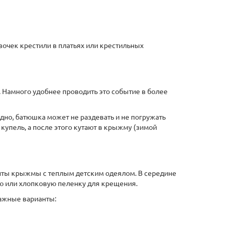
вочек крестили в платьях или крестильных
 Намного удобнее проводить это событие в более
дно, батюшка может не раздевать и не погружать
 купель, а после этого кутают в крыжму (зимой
анты крыжмы с теплым детским одеялом. В середине
ю или хлопковую пеленку для крещения.
тажные варианты: