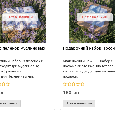
Нет в наличии
Нет в наличии
р пеленок муслиновых
Подарочний набор Носо
чный набор из пеленок.В
Маленький и нежный набор с
входят три муслиновые
носочками это именно тот вари
ки с разными
который подходит для малень
ами.Пеленки из нат..
подарка..
рн
160грн
 в наличии
Нет в наличии