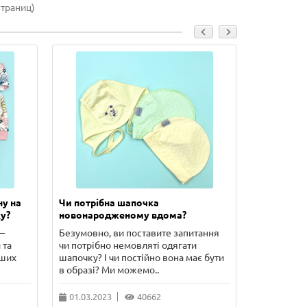
страниц)
ну на
Чи потрібна шапочка
Скільки п
у?
новонародженому вдома?
новонаро
–
Безумовно, ви поставите запитання
У цій стат
 та
чи потрібно немовляті одягати
сорочечка 
рших
шапочку? І чи постійно вона має бути
чого потріб
в образі? Ми можемо..
питання, що
01.03.2023
40662
10.02.202