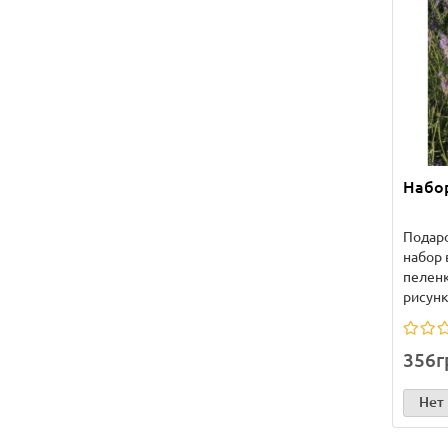
Набо
Подаро
набор 
пелен
рисунк
356г
Нет