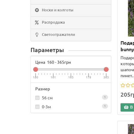
Носки и колготы
Распродажа
Светоотражатели
Пода
Параметры
bunny
Подар
Цена
160
-
365
грн
которы
шапочк
пинет..
160
161
165
178
365
Размер
205г
56 см
1
0-3м
1
В