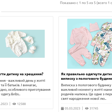
Показано с 1 по 5 из 5 (всего 1 
гти дитину на хрещення?
Як правильно одягнути дити
виписку з пологового будинк
ня - важливий день у житті
та її батьків. І вимагає,
Виписка з пологового будинку 
ідно, особливого приготування
важливий момент у житті мами
 одягу.&nbs..
родичів малюка. Це одне з пе
свят народження нової лю..
.2023
12588
05.03.2023
31745