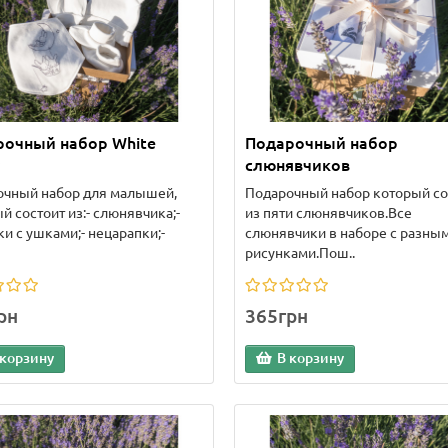
рочный набор White
Подарочный набор
слюнявчиков
очный набор для малышей,
Подарочный набор который со
й состоит из:- слюнявчика;-
из пяти слюнявчиков.Все
и с ушками;- нецарапки;-
слюнявчики в наборе с разны
рисунками.Пош..
рн
365грн
 корзину
В корзину