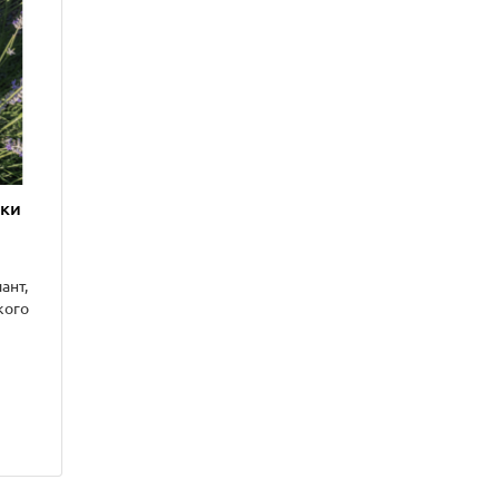
чки
ант,
кого