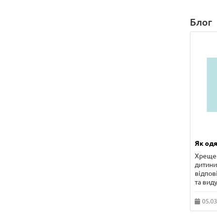
Блог
Як одя
Хрещен
дитини 
відпов
та виду
05.03