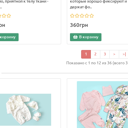
ло, приятной к телу ткани -
которые хорошо фиксируют и
.
держат фо..
рн
360грн
 корзину
В корзину
1
2
3
>
>|
Показано с 1 по 12 из 36 (всего 3