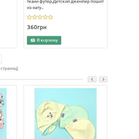
ткани футер.Детский джемпер пошит
из нату..
360грн
В корзину
 страниц)