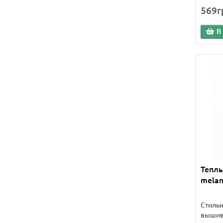
569г
В
Тепл
melan
Стиль
вышив