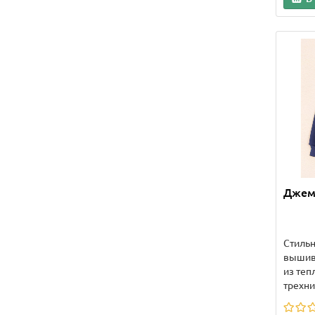
Джемп
Стиль
вышив
из теп
трехни.