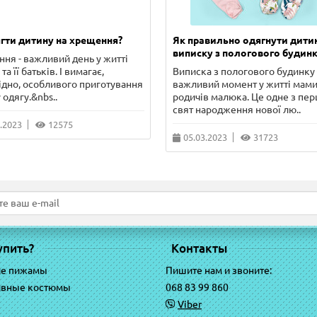
гти дитину на хрещення?
Як правильно одягнути дити
виписку з пологового будинк
ня - важливий день у житті
та її батьків. І вимагає,
Виписка з пологового будинку 
ідно, особливого приготування
важливий момент у житті мами
 одягу.&nbs..
родичів малюка. Це одне з пе
свят народження нової лю..
.2023
12575
05.03.2023
31723
упить?
Контакты
ие пижамы
Пишите нам и звоните:
ивные костюмы
068 83 99 860
Viber