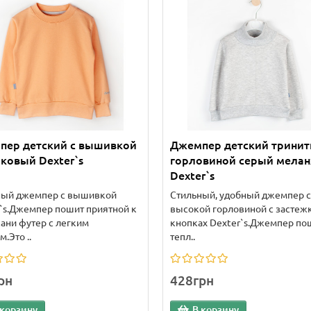
пер детский с вышивкой
Джемпер детский тринит
ковый Dexter`s
горловиной серый мела
Dexter`s
ный джемпер с вышивкой
Стильный, удобный джемпер с
`s.Джемпер пошит приятной к
высокой горловиной с застеж
кани футер с легким
кнопках Dexter`s.Джемпер по
.Это ..
тепл..
рн
428грн
 корзину
В корзину