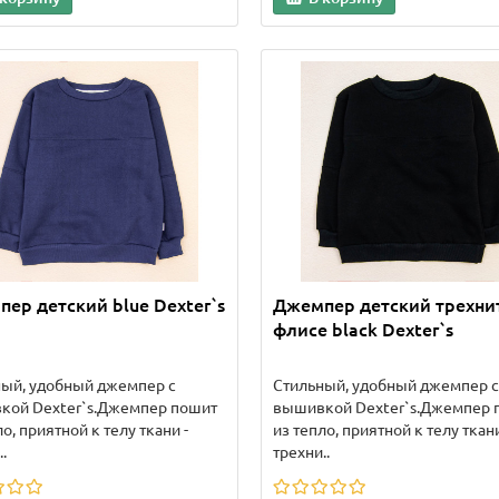
ер детский blue Dexter`s
Джемпер детский трехни
флисе black Dexter`s
ный, удобный джемпер с
Стильный, удобный джемпер с
кой Dexter`s.Джемпер пошит
вышивкой Dexter`s.Джемпер 
ло, приятной к телу ткани -
из тепло, приятной к телу ткани
.
трехни..