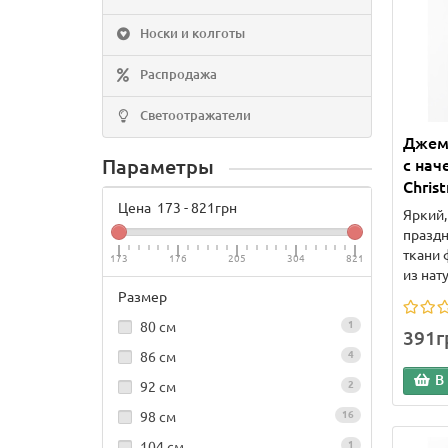
Носки и колготы
Распродажа
Светоотражатели
Джем
Параметры
с нач
Chris
Цена
173
-
821
грн
Яркий,
празд
ткани 
173
176
205
304
821
из нату
Размер
80 см
1
391г
86 см
4
В
92 см
2
98 см
16
104 см
1