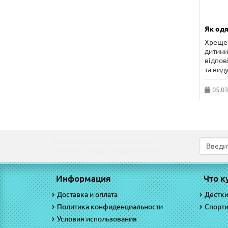
Як одя
Хрещен
дитини 
відпов
та виду
05.03
Подпишитесь на наши новости!
Новинки, скидки, предложения!
Информация
Что к
Доставка и оплата
Дестк
Политика конфиденциальности
Спорт
Условия использования