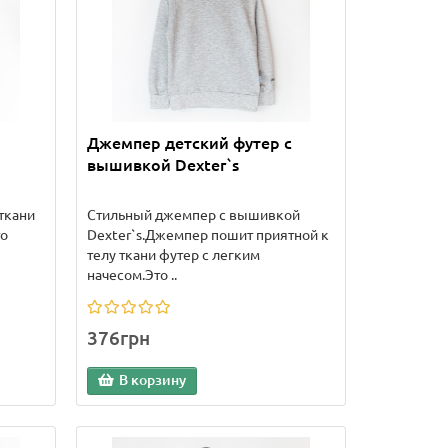
Джемпер детский футер с
вышивкой Dexter`s
ткани
Стильный джемпер с вышивкой
то
Dexter`s.Джемпер пошит приятной к
телу ткани футер с легким
начесом.Это ..
376грн
В корзину