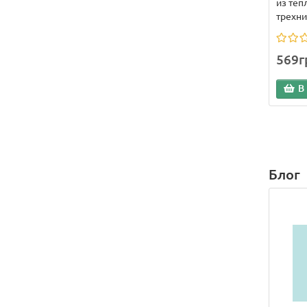
из теп
трехни.
569г
В
Блог