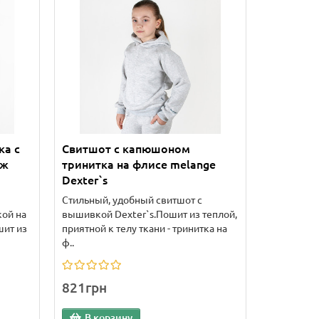
ка с
Свитшот с капюшоном
нж
тринитка на флисе melange
Dexter`s
Стильный, удобный свитшот с
кой на
вышивкой Dexter`s.Пошит из теплой,
шит из
приятной к телу ткани - тринитка на
ф..
821грн
В корзину