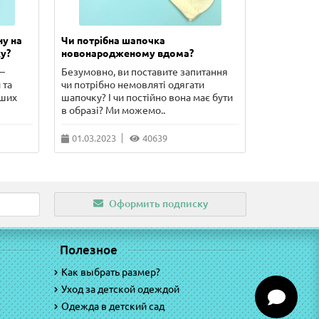
ну на
Чи потрібна шапочка
Скільки п
у?
новонародженому вдома?
новонаро
–
Безумовно, ви поставите запитання
У цій стат
 та
чи потрібно немовляті одягати
сорочечка 
рших
шапочку? І чи постійно вона має бути
чого потріб
в образі? Ми можемо..
питання, що
01.03.2023
40639
10.02.202
Оформить подписку
Полезное
Как выбрать размер?
Уход за детской одеждой
Одежда в детский сад