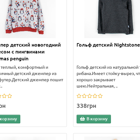
пер детский новогодний
Гольф детский Nightstone
есом с пингвинами
tmas penguin
 теплый, комфортный и
Гольф детский из натуральной 
ничный детский джемпер из
рибана.Имеет стойку-вырез, ч
футер.Детский джемпер пошит
хорошо закрывает
..
шею.Нейтральная, ..
рн
338грн
 корзину
В корзину