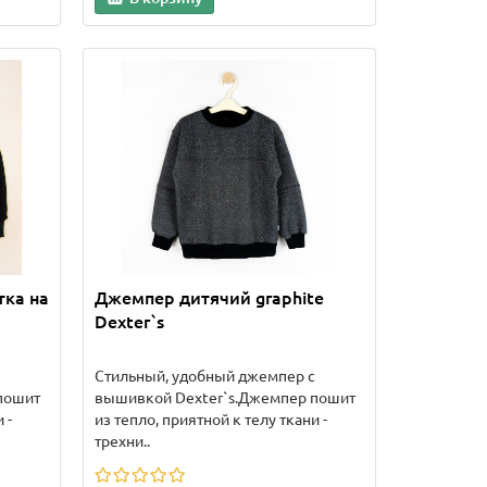
тка на
Джемпер дитячий graphite
Dexter`s
Стильный, удобный джемпер с
пошит
вышивкой Dexter`s.Джемпер пошит
 -
из тепло, приятной к телу ткани -
трехни..