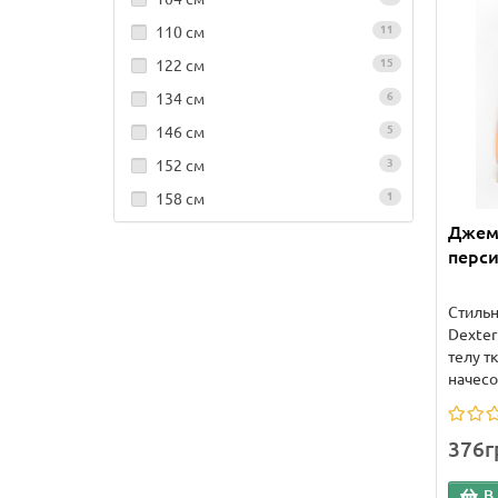
110 см
11
122 см
15
134 см
6
146 см
5
152 см
3
158 см
1
Джем
перси
Стиль
Dexter
телу т
начесом
376г
В