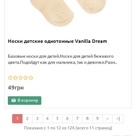
Носки детские однотонные Vanilla Dream
Базовые носки для детей.Носки для детей бежевого
цвета.Подойдут как для мальчика, так и девочки.Разм..
49грн
В корзину
1
2
3
4
5
6
7
8
9
>
>|
Показано с 1 по 12 из 126 (всего 11 страниц)