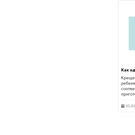
Как од
Крещен
ребенк
соотве
пригот
05.03