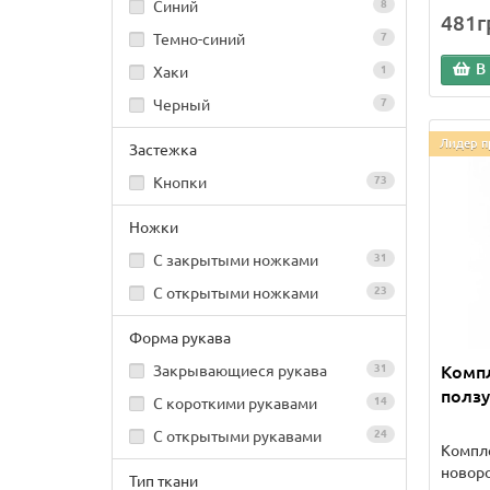
Синий
8
481г
Темно-синий
7
В
Хаки
1
Черный
7
Лидер п
Застежка
Кнопки
73
Ножки
С закрытыми ножками
31
С открытыми ножками
23
Форма рукава
Комп
Закрывающиеся рукава
31
ползу
С короткими рукавами
14
С открытыми рукавами
24
Компле
новоро
Тип ткани