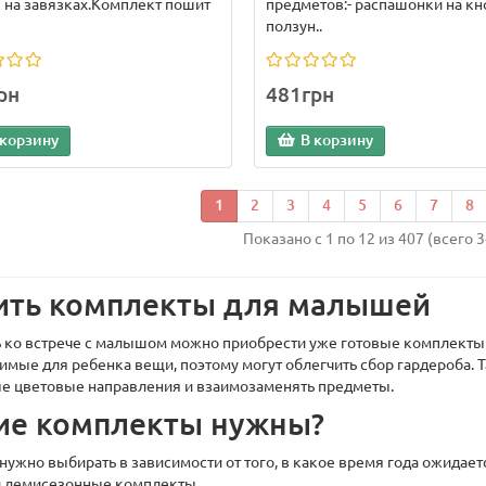
 на завязках.Комплект пошит
предметов:- распашонки на кно
ползун..
рн
481грн
 корзину
В корзину
1
2
3
4
5
6
7
8
Показано с 1 по 12 из 407 (всего 
ить комплекты для малышей
ь ко встрече с малышом можно приобрести уже готовые комплекты
имые для ребенка вещи, поэтому могут облегчить сбор гардероба. 
е цветовые направления и взаимозаменять предметы.
ие комплекты нужны?
ужно выбирать в зависимости от того, в какое время года ожидаетс
и демисезонные комплекты.