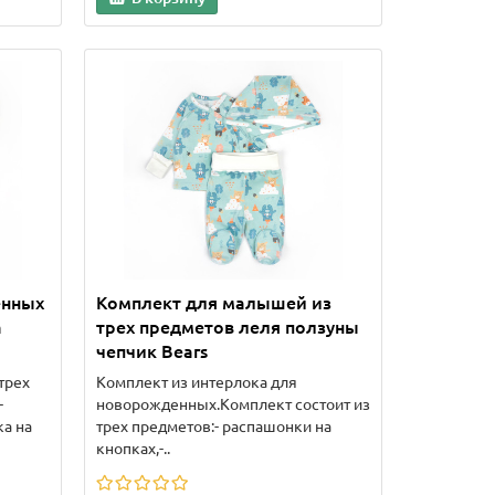
енных
Комплект для малышей из
а
трех предметов леля ползуны
чепчик Bears
трех
Комплект из интерлока для
-
новорожденных.Комплект состоит из
ка на
трех предметов:- распашонки на
кнопках,-..