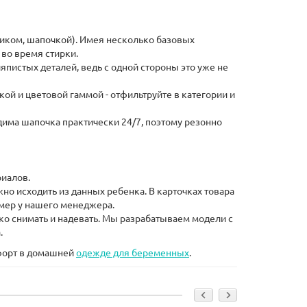
иком, шапочкой). Имея несколько базовых
во время стирки.
пистых деталей, ведь с одной стороны это уже не
ой и цветовой гаммой - отфильтруйте в категории и
ма шапочка практически 24/7, поэтому резонно
риалов.
но исходить из данных ребенка. В карточках товара
мер у нашего менеджера.
ко снимать и надевать. Мы разрабатываем модели с
.
форт в домашней
одежде для беременных
.