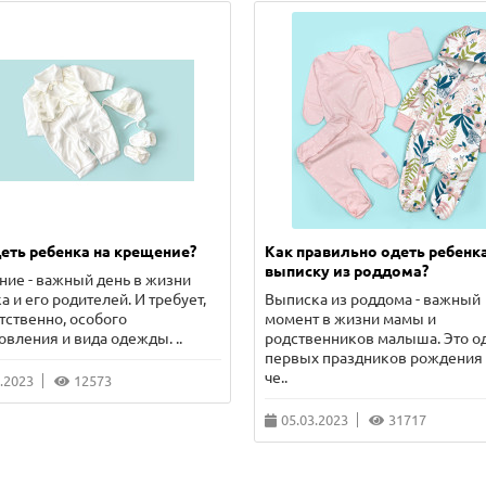
еть ребенка на крещение?
Как правильно одеть ребенка
выписку из роддома?
ие - важный день в жизни
а и его родителей. И требует,
Выписка из роддома - важный
тственно, особого
момент в жизни мамы и
овления и вида одежды. ..
родственников малыша. Это о
первых праздников рождения
че..
.2023
12573
05.03.2023
31717