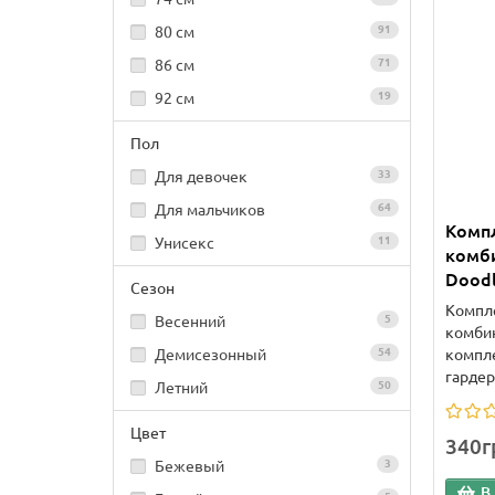
80 см
91
86 см
71
92 см
19
Пол
Для девочек
33
Для мальчиков
64
Комп
Унисекс
11
комби
Dood
Сезон
Компле
Весенний
5
комби
компле
Демисезонный
54
гардер
Летний
50
Цвет
340г
Бежевый
3
В