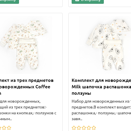
ект из трех предметов
Комплект для новорожд
новорожденных Coffee
Milk шапочка распашонк
h
ползуны
 для новорожденных,
Набор для новорожденных из 
щий из трех предметов:-
предметов.В комплект входит:
онки на кнопках,- ползунов с
распашонка,- ползуны,- шапоч
чным..
завя..