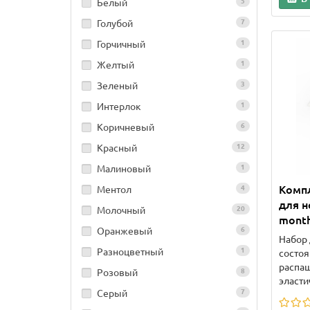
Белый
5
Голубой
7
Горчичный
1
Желтый
1
Зеленый
3
Интерлок
1
Коричневый
6
Красный
12
Малиновый
1
Компл
Ментол
4
для 
Молочный
20
mont
Оранжевый
6
Набор
Разноцветный
1
состоя
распаш
Розовый
8
эласти
Серый
7