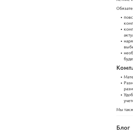
Обязате
повс
комп
комп
акту
наря
выбе
необ
буде
Компл
Мате
Разм
разм
Удоб
учет
Мы такж
Блог