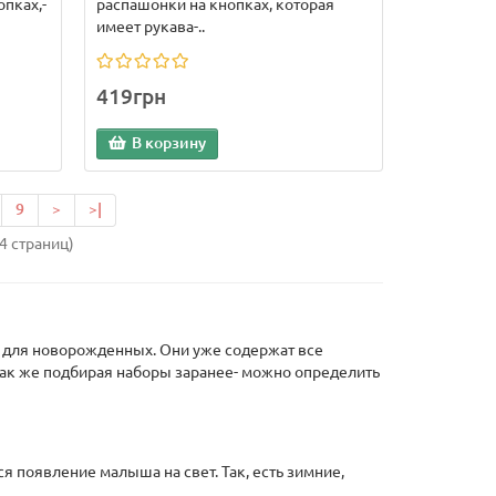
пках,-
распашонки на кнопках, которая
имеет рукава-..
419грн
В корзину
9
>
>|
34 страниц)
 для новорожденных. Они уже содержат все
Так же подбирая наборы заранее- можно определить
я появление малыша на свет. Так, есть зимние,