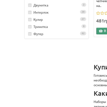
чепчик
Двунитка
2
на..
Интерлок
28
Кулир
27
481г
Тринитка
8
В
Футер
42
Куп
Готовяс
необход
основны
Как
Наборы н
летние 