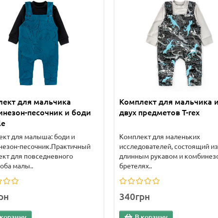
лект для мальчика
Комплект для мальчика 
незон-песочник и боди
двух предметов T-rex
le
кт для малыша: боди и
Комплект для маленьких
незон-песочник.Практичный
исследователей, состоящий из
кт для повседневного
длинным рукавом и комбинезо
оба малы..
бретелях..
рн
340грн
 корзину
В корзину