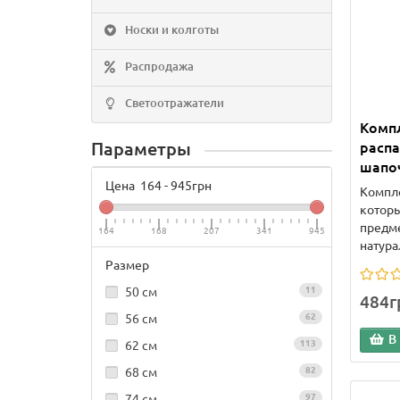
Носки и колготы
Распродажа
Светоотражатели
Комп
Параметры
расп
шапоч
Цена
164
-
945
грн
Компл
которы
предме
164
168
207
341
945
натура
Размер
50 см
11
484г
56 см
62
В
62 см
113
68 см
82
74 см
97