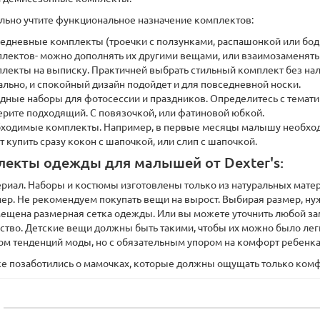
льно учтите функциональное назначение комплектов:
едневные комплекты (троечки с ползунками, распашонкой или бод
лектов- можно дополнять их другими вещами, или взаимозаменять 
лекты на выписку. Практичней выбрать стильный комплект без наля
ально, и спокойный дизайн подойдет и для повседневной носки.
дные наборы для фотосессии и праздников. Определитесь с тематик
рите подходящий. С повязочкой, или фатиновой юбкой.
ходимые комплекты. Например, в первые месяцы малышу необходи
т купить сразу кокон с шапочкой, или слип с шапочкой.
екты одежды для малышей от Dexter's:
риал. Наборы и костюмы изготовлены только из натуральных мате
ер. Не рекомендуем покупать вещи на вырост. Выбирая размер, нуж
ещена размерная сетка одежды. Или вы можете уточнить любой за
ство. Детские вещи должны быть такими, чтобы их можно было лег
ом тенденций моды, но с обязательным упором на комфорт ребенка
е позаботились о мамочках, которые должны ощущать только ком