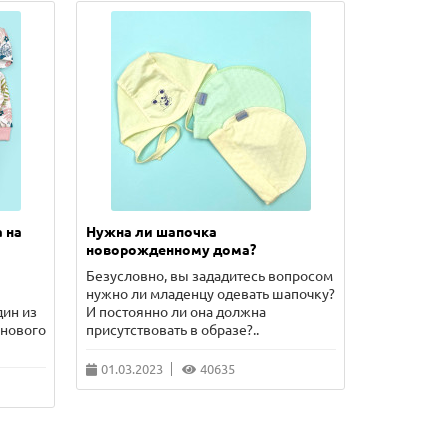
 на
Нужна ли шапочка
Сколько 
новорожденному дома?
новорожд
Безусловно, вы зададитесь вопросом
В этой ста
нужно ли младенцу одевать шапочку?
такое расп
дин из
И постоянно ли она должна
как одеват
 нового
присутствовать в образе?..
волнующие
01.03.2023
40635
10.02.202