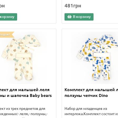
рн
481грн
 корзину
В корзину
родаж!
лект для малышей леля
Комплект для малышей 
ны и шапочка Baby bears
ползуны чепчик Dino
кт из трех предметов для
Набор для младенцев из
жденных:- леля,- ползуны,-
интерлока.Комплект состоит и