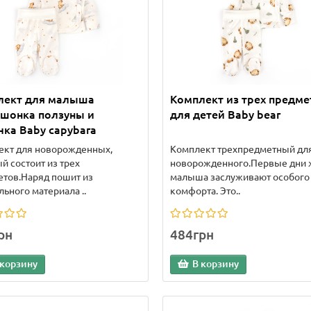
лект для малыша
Комплект из трех предме
ашонка ползуны и
для детей Baby bear
ка Baby capybara
ект для новорожденных,
Комплект трехпредметный дл
й состоит из трех
новорожденного.Первые дни 
тов.Наряд пошит из
малыша заслуживают особого
льного материала ..
комфорта. Это..
рн
484грн
 корзину
В корзину