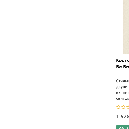
Кост
Be Br
Стиль
двунит
вышивк
свитшот
1 52
В