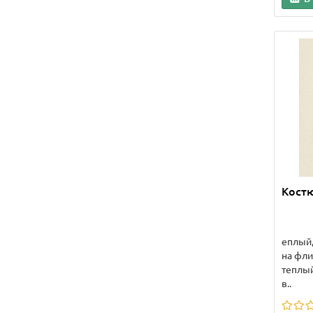
Костю
еплый,
на фли
теплый
в..