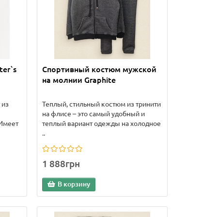
er`s
Спортивный костюм мужской
на молнии Graphite
 из
Теплый, стильный костюм из тринити
на флисе – это самый удобный и
.Имеет
теплый вариант одежды на холодное
..
1 888грн
В корзину