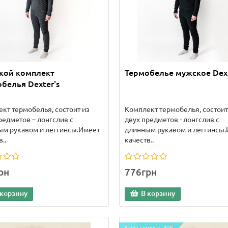
кой комплект
Термобелье мужское Dext
белья Dexter's
кт термобелья, состоит из
Комплект термобелья, состоит
редметов – лонгслив с
двух предметов - лонгслив с
ым рукавом и леггинсы.Имеет
длинным рукавом и леггинсы
..
качеств..
рн
776грн
 корзину
В корзину