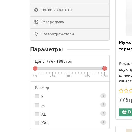
Носки и колготы
Распродажа
Светоотражатели
Мужс
Параметры
термо
Цена
776
-
1888
грн
Компле
двух п
длинн
776
779
803
885
1888
качеств
Размер
S
4
776г
M
1
В
XL
2
XXL
1