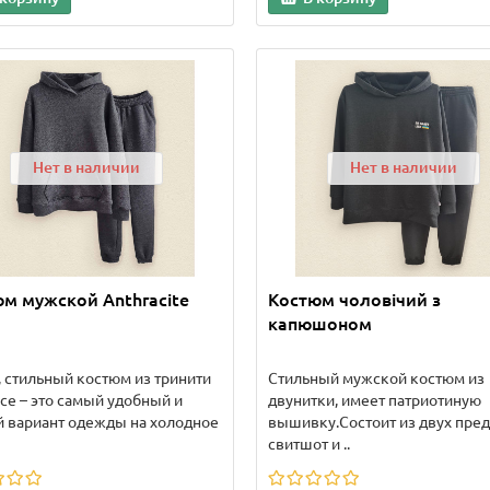
Нет в наличии
Нет в наличии
м мужской Anthracite
Костюм чоловічий з
капюшоном
 стильный костюм из тринити
Стильный мужской костюм из
се – это самый удобный и
двунитки, имеет патриотиную
 вариант одежды на холодное
вышивку.Состоит из двух пред
свитшот и ..