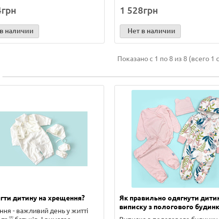
4грн
1 528грн
 в наличии
Нет в наличии
Показано с 1 по 8 из 8 (всего 1 
гти дитину на хрещення?
Як правильно одягнути дити
виписку з пологового будинк
ня - важливий день у житті