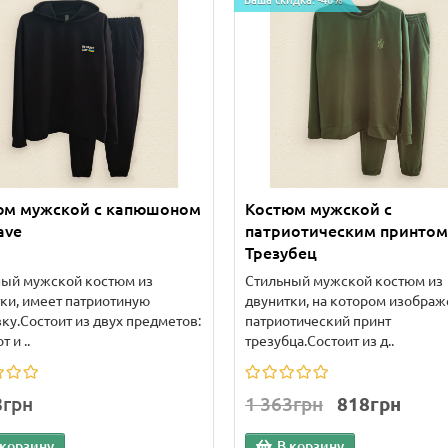
Ваша скидка: -40%
юм мужской с капюшоном
Костюм мужской с
ave
патриотическим принтом
Трезубец
ный мужской костюм из
Стильный мужской костюм из
ки, имеет патриотиную
двунитки, на котором изображ
у.Состоит из двух предметов:
патриотический принт
 и ..
трезубца.Состоит из д..
8грн
1 363грн
818грн
 корзину
В корзину