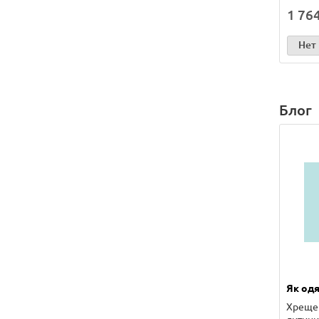
1 76
Нет
Блог
Як одя
Хрещен