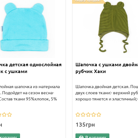
Лидер продаж!
чка детская однослойная
Шапочка с ушками двойн
к с ушками
рубчик Хаки
ойная шапочка из материала
Шапочка двойная детская. По
. Подойдет на сезон весна-
двух слоев ткани:- верхний руб
Состав ткани 95%хлопок, 5%
хорошо тянется и эластичный;- 
н
135грн
 корзину
В корзину