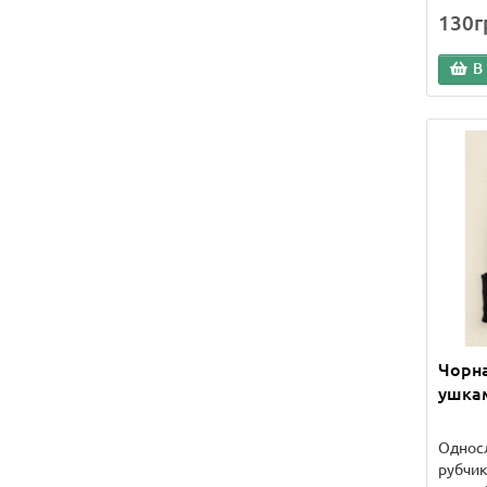
130г
В
Чорна
ушка
Односл
рубчик