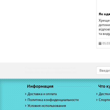
Як одя
Хрещен
дитини 
відпов
та виду
05.03
Подпишитесь на наши новости!
Новинки, скидки, предложения!
Информация
Что к
Доставка и оплата
Дестк
Политика конфиденциальности
Спорт
Условия использования