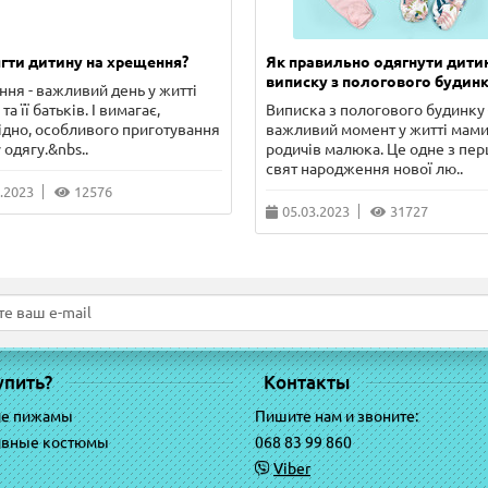
гти дитину на хрещення?
Як правильно одягнути дити
виписку з пологового будинк
ня - важливий день у житті
та її батьків. І вимагає,
Виписка з пологового будинку 
ідно, особливого приготування
важливий момент у житті мами
 одягу.&nbs..
родичів малюка. Це одне з пе
свят народження нової лю..
.2023
12576
05.03.2023
31727
упить?
Контакты
ие пижамы
Пишите нам и звоните:
ивные костюмы
068 83 99 860
Viber