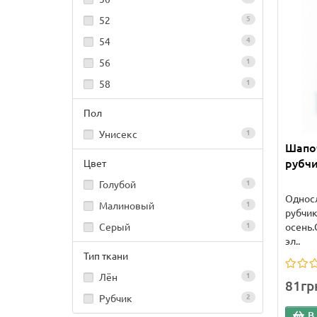
52
5
54
4
56
1
58
1
Пол
Унисекс
1
Шапо
рубчи
Цвет
Голубой
1
Односл
Малиновый
1
рубчик
осень.
Серый
1
эл..
Тип ткани
Лён
1
81гр
Рубчик
2
В