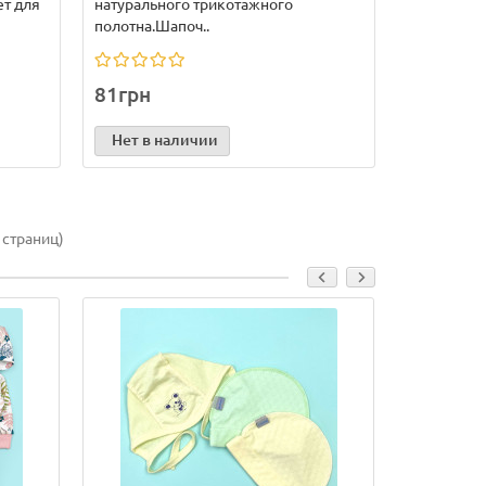
ет для
натурального трикотажного
полотна.Шапоч..
81грн
Нет в наличии
 страниц)