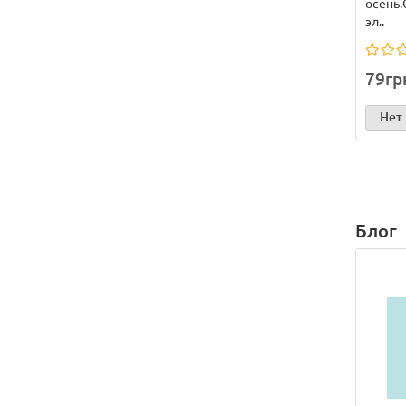
осень.
эл..
79гр
Нет
Блог