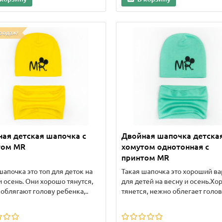
родаж!
ая детская шапочка с
Двойная шапочка детская
том MR
хомутом однотонная с
принтом MR
шапочка это топ для деток на
Такая шапочка это хороший ва
и осень. Они хорошо тянутся,
для детей на весну и осень.Х
облягают голову ребенка,..
тянется, нежно облегает голову