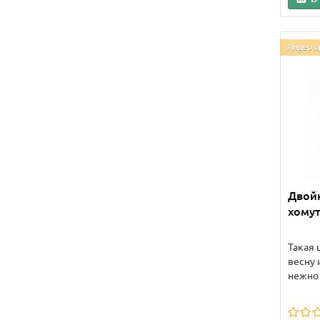
Лидер п
Двойн
хому
Такая 
весну 
нежно 