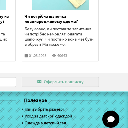
ну на
Чи потрібна шапочка
Скільки п
у?
новонародженому вдома?
новонаро
–
Безумовно, ви поставите запитання
У цій стат
 та
чи потрібно немовляті одягати
сорочечка 
рших
шапочку? І чи постійно вона має бути
чого потріб
в образі? Ми можемо..
питання, що
01.03.2023
40643
10.02.202
Оформить подписку
Полезное
Как выбрать размер?
Уход за детской одеждой
Одежда в детский сад