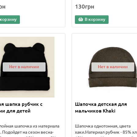
рн
130грн
 корзину
В корзину
Нет в наличии
Нет в наличии
я шапка рубчик с
Шапочка детская для
ми для детей
мальчиков Khaki
ойная шапочка из материала
Шапочка однотонная, цвета
. Подойдет на сезон весна-
хаки.Материал рубчик - 85% хл