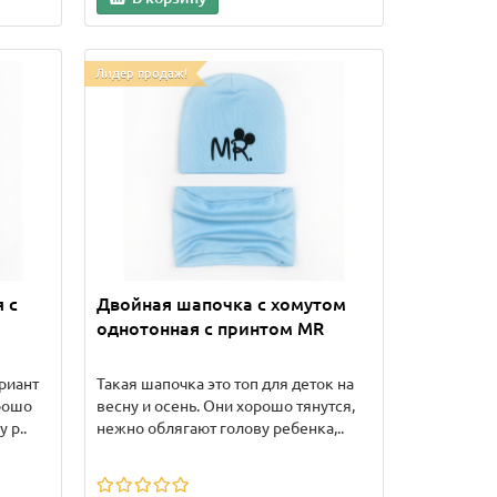
Лидер продаж!
 с
Двойная шапочка с хомутом
однотонная с принтом MR
риант
Такая шапочка это топ для деток на
орошо
весну и осень. Они хорошо тянутся,
 р..
нежно облягают голову ребенка,..