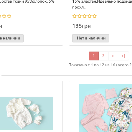
Состав ткани 95%хлопок, 5%
15% эластан.Идеально подойд
прохл..
н
135грн
 в наличии
Нет в наличии
1
2
>
>|
Показано с 1 по 12 из 16 (всего 2