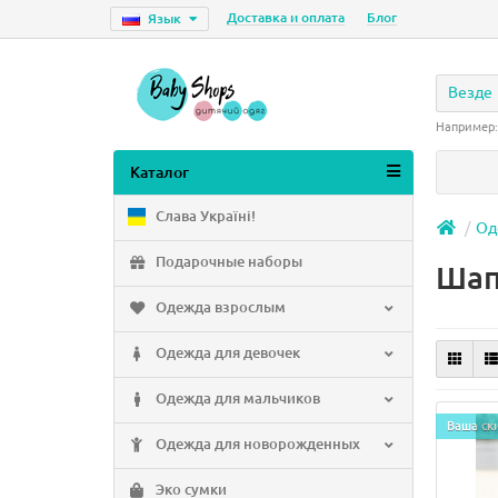
Доставка и оплата
Блог
Язык
Везде
Например
Каталог
Слава Україні!
Од
Подарочные наборы
Шап
Одежда взрослым
Одежда для девочек
Одежда для мальчиков
Ваша ск
Одежда для новорожденных
Эко сумки