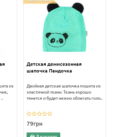
Лидер продаж!
ая
Детская демисезонная
шапочка Пандочка
шита из
Двойная детская шапочка пошита из
чик,
эластичной ткани. Ткань хорошо
..
тянется и будет нежно облегать голо..
79грн
В корзину