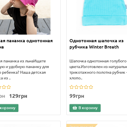
ая панамка однотонная
Однотонная шапочка из
на
рубчика Winter Breath
я панамка из льнаИщете
Шапочка однотонная голубого
ую и удобную панамку для
цвета.Изготовлен из натураль
 ребенка? Наша детская
трикотажного полотна рубчик 
 из ..
хлопо..
рн
129грн
99грн
 корзину
В корзину