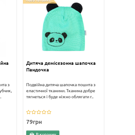
Лідер продажу!
ійна
Дитяча демісезонна шапочка
Пандочка
ита з
Подвійна дитяча шапочка пошита з
убчик,
еластичної тканини. Тканина добре
.
тягнеться і буде ніжно облягати г..
79грн
В корзину