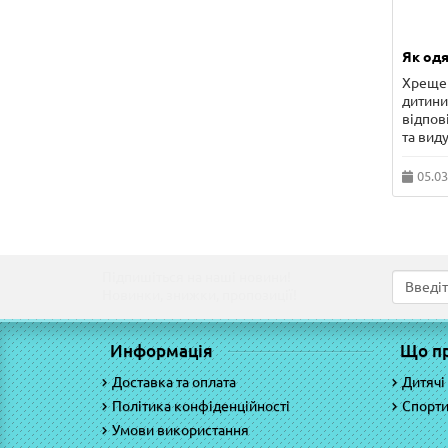
Як одя
Хрещен
дитини 
відпов
та виду
05.03
Підпишіться на наші новини!
Новинки, знижки, пропозиції!
Информація
Що п
Доставка та оплата
Дитячі
Політика конфіденційності
Спорти
Умови використання