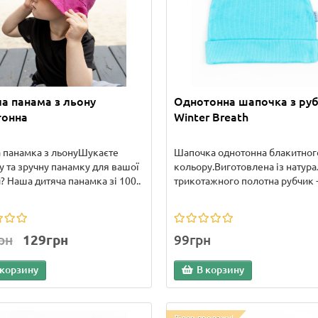
а панама з льону
Однотонна шапочка з ру
тонна
Winter Breath
 панамка з льонуШукаєте
Шапочка однотонна блакитног
у та зручну панамку для вашої
кольору.Виготовлена ​​із натур
? Наша дитяча панамка зі 100..
трикотажного полотна рубчик -
рн
129грн
99грн
 корзину
В корзину