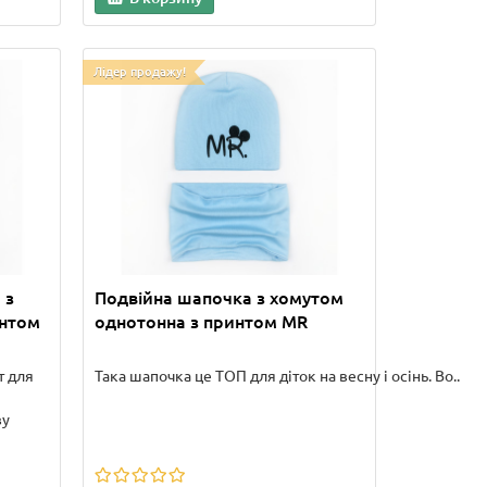
Лідер продажу!
 з
Подвійна шапочка з хомутом
интом
однотонна з принтом MR
т для
Така шапочка це ТОП для діток на весну і осінь. Во..
ву