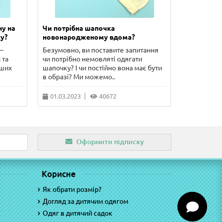
ну на
Чи потрібна шапочка
Скільки п
у?
новонародженому вдома?
новонаро
–
Безумовно, ви поставите запитання
У цій стат
 та
чи потрібно немовляті одягати
сорочечка 
рших
шапочку? І чи постійно вона має бути
чого потріб
в образі? Ми можемо..
питання, що
01.03.2023
40672
10.02.202
Оформити підписку
Корисне
Як обрати розмір?
Догляд за дитячим одягом
Одяг в дитячий садок