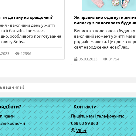
гти дитину на хрещення?
Як правильно одягнути дити
виписку з пологового будинк
ня - важливий день у житті
та її батьків. І вимагає,
Виписка з пологового будинку 
ідно, особливого приготування
важливий момент у житті мами
 одягу.&nbs..
родичів малюка. Це одне з пе
свят народження нової лю..
.2023
12596
05.03.2023
31754
ридбати?
Контакти
 піжами
Пишіть нам і телефонуйте:
вні костюми
068 83 99 860
Viber