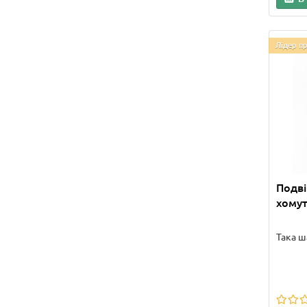
Лідер п
Подві
хому
Така ш