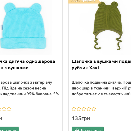
Лідер продажу!
чка дитяча одношарова
Шапочка з вушками подв
к з вушками
рубчик Хакі
рова шапочка з матеріалу
Шапочка подвійна дитяча. Пош
. Підійде на сезон весна-
двох шарів тканини:- верхній р
Склад тканини 95% бавовна, 5%
добре тягнеться та еластичний.
н
135грн
 корзину
В корзину