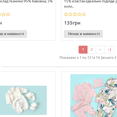
Склад тканини 95% бавовна, 5%
15% еластан.Ідеально підійде 
холо..
н
135грн
є в наявності
Немає в наявності
1
2
>
>|
Показано з 1 по 12 із 16 (всього 2