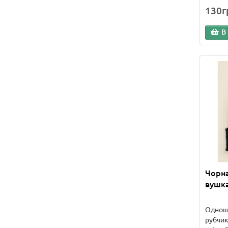
130г
В
Чорна
вушка
Одноша
рубчик