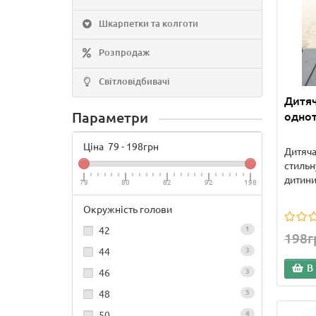
Шкарпетки та колготи
Розпродаж
Світловідбивачі
Дитяч
Параметри
одно
Ціна
79
-
198
грн
Дитяча
стильн
дитини
79
80
82
92
198
Окружність голови
42
1
198г
44
3
В
46
3
48
5
50
4