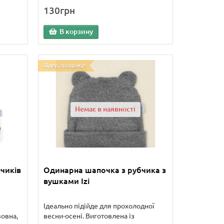
130грн
В корзину
Лідер продажу!
Немає в наявності
чиків
Одинарна шапочка з рубчика з
вушками Izi
Ідеально підійде для прохолодної
вовна,
весни-осені. Виготовлена із