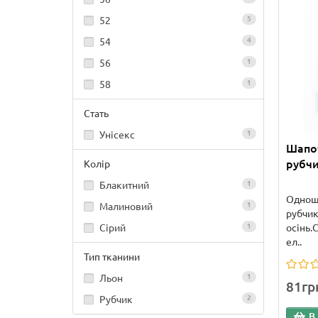
52
5
54
4
56
1
58
1
Стать
Унісекс
1
Шапо
рубчи
Колір
Блакитний
1
Одноша
Малиновий
1
рубчик
осінь.
Сірий
1
ел..
Тип тканини
Льон
1
81гр
Рубчик
2
В