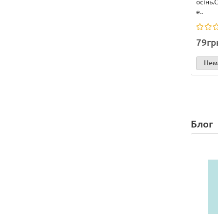
осінь.
е..
79гр
Нема
Блог