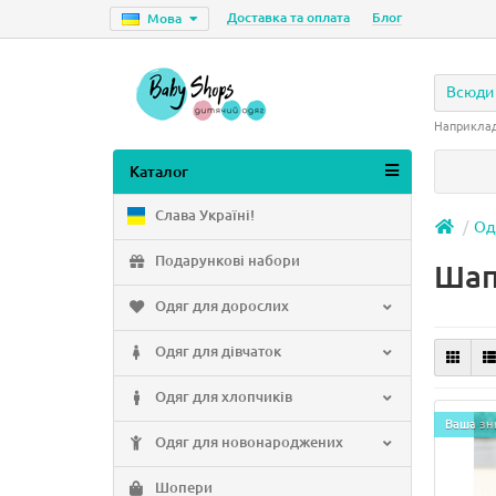
Доставка та оплата
Блог
Мова
Всюди
Наприкла
Каталог
Слава Україні!
Од
Подарункові набори
Шап
Одяг для дорослих
Одяг для дівчаток
Одяг для хлопчиків
Ваша зн
Одяг для новонароджених
Шопери