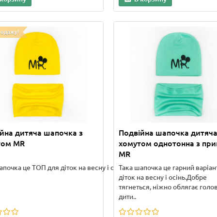
родажу!
йна дитяча шапочка з
Подвійна шапочка дитяча
том MR
хомутом однотонна з пр
MR
апочка це ТОП для діток на весну і осінь. Во..
Така шапочка це гарний варіан
діток на весну і осінь.Добре
тягнеться, ніжно облягає голо
дити..