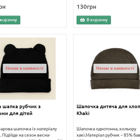
рн
130грн
 корзину
В корзину
Немає в наявності
Немає в наявності
 шапка рубчик з
Шапочка дитяча для хлоп
ми для дітей
Khaki
рова шапочка із матеріалу
Шапочка однотонна, кольору
. Підійде на сезон весна-
хакі.Матеріал рубчик – 85% ба