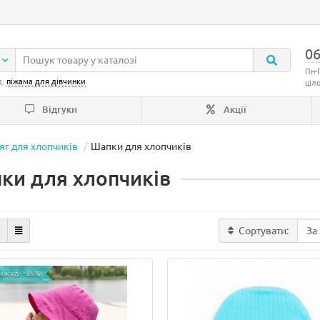
06
Пн-
д:
піжама для дівчинки
ціл
Відгуки
Акції
яг для хлопчиків
Шапки для хлопчиків
ки для хлопчиків
Сортувати:
ижка: -35%