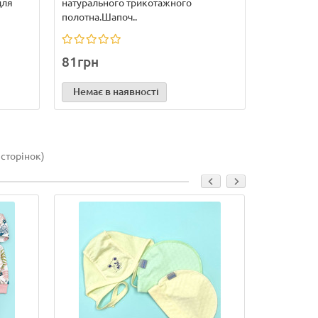
для
натурального трикотажного
полотна.Шапоч..
81грн
Немає в наявності
 сторінок)