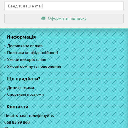
Оформити підписку
Информація
Доставка та оплата
Політика конфіденційності
Умови використання
Умови обміну та повернення
Що придбати?
Дитячі піжами
Спортивні костюми
Контакти
Пишіть нам і телефонуйте:
068 83 99 860