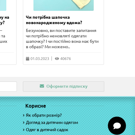
ну на
Чи потрібна шапочка
Скільки п
у?
новонародженому вдома?
новонаро
–
Безумовно, ви поставите запитання
У цій стат
 та
чи потрібно немовляті одягати
сорочечка 
рших
шапочку? І чи постійно вона має бути
чого потріб
в образі? Ми можемо..
питання, що
01.03.2023
40676
10.02.202
Оформити підписку
Корисне
Як обрати розмір?
Догляд за дитячим одягом
Одяг в дитячий садок