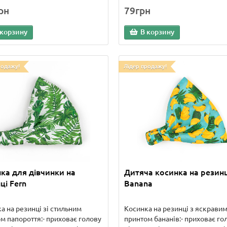
рн
79грн
 корзину
В корзину
родажу!
Лідер продажу!
ка для дівчинки на
Дитяча косинка на резинц
ці Fern
Banana
а на резинці зі стильним
Косинка на резинці з яскрави
м папороття:- приховає голову
принтом бананів:- приховає го