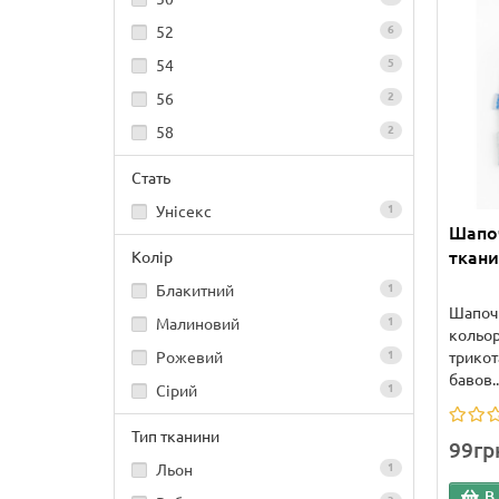
52
6
54
5
56
2
58
2
Стать
Унісекс
1
Шапоч
ткани
Колір
Блакитний
1
Шапочк
Малиновий
1
кольор
трикот
Рожевий
1
бавов..
Сірий
1
Тип тканини
99гр
Льон
1
В