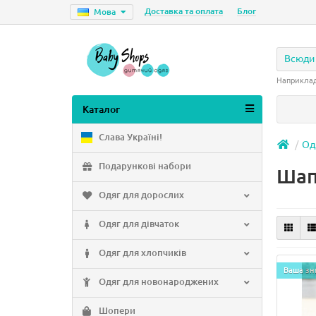
Доставка та оплата
Блог
Мова
Всюди
Наприкла
Каталог
Слава Україні!
Од
Подарункові набори
Шап
Одяг для дорослих
Одяг для дівчаток
Одяг для хлопчиків
Ваша зн
Одяг для новонароджених
Шопери