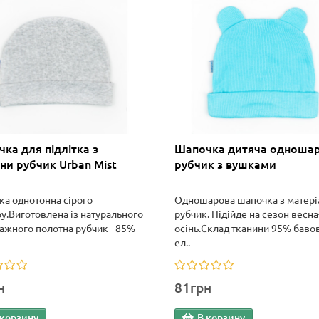
ка для підлітка з
Шапочка дитяча одноша
ни рубчик Urban Mist
рубчик з вушками
а однотонна сірого
Одношарова шапочка з матері
у.Виготовлена із натурального
рубчик. Підійде на сезон весна
ажного полотна рубчик - 85%
осінь.Склад тканини 95% баво
ел..
н
81грн
 корзину
В корзину