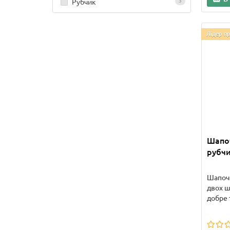
Рубчик
3
Лідер п
Шапоч
рубчи
Шапочк
двох ш
добре 