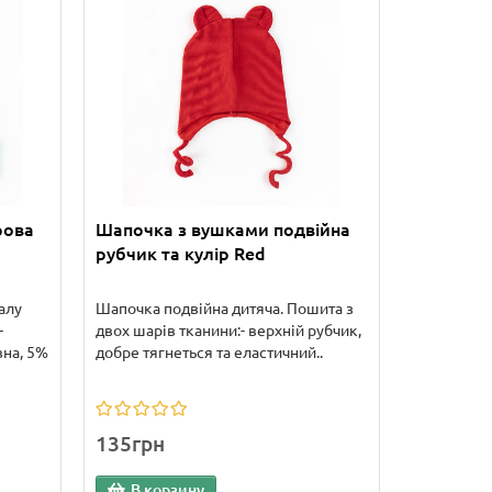
рова
Шапочка з вушками подвійна
рубчик та кулір Red
алу
Шапочка подвійна дитяча. Пошита з
-
двох шарів тканини:- верхній рубчик,
вна, 5%
добре тягнеться та еластичний..
135грн
В корзину