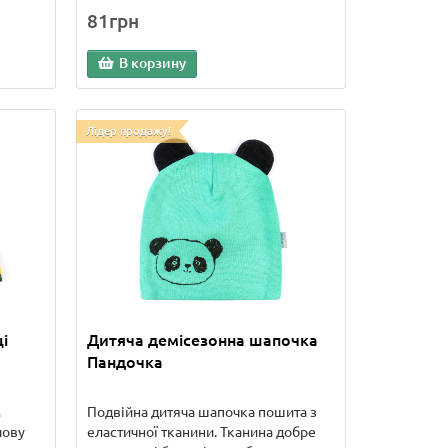
81грн
В корзину
Лідер продажу!
і
Дитяча демісезонна шапочка
Пандочка
м
Подвійна дитяча шапочка пошита з
лову
еластичної тканини. Тканина добре