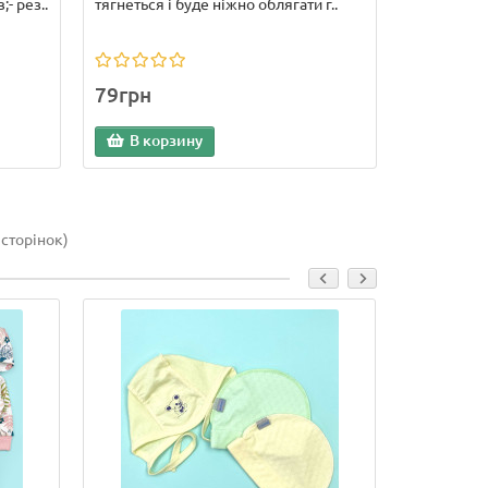
- рез..
тягнеться і буде ніжно облягати г..
79грн
В корзину
 сторінок)