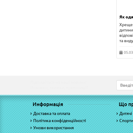
Як одя
Хрещен
дитини 
відпов
та виду
05.03
Підпишіться на наші новини!
Новинки, знижки, пропозиції!
Информація
Що п
Доставка та оплата
Дитячі
Політика конфіденційності
Спорти
Умови використання