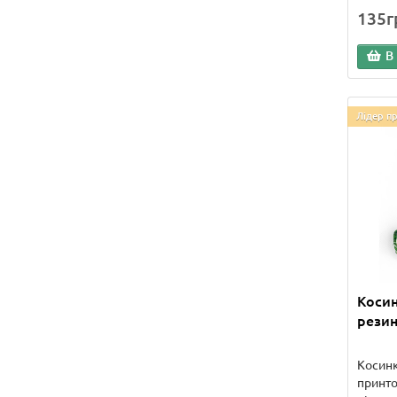
135г
В
Лідер п
Косин
резин
Косинк
принто