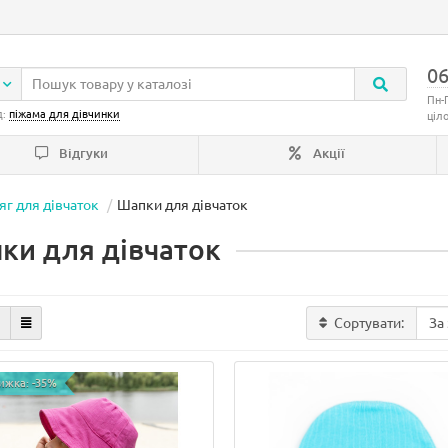
06
Пн-
д:
піжама для дівчинки
ціл
Відгуки
Акції
яг для дівчаток
Шапки для дівчаток
ки для дівчаток
Сортувати:
ижка: -35%