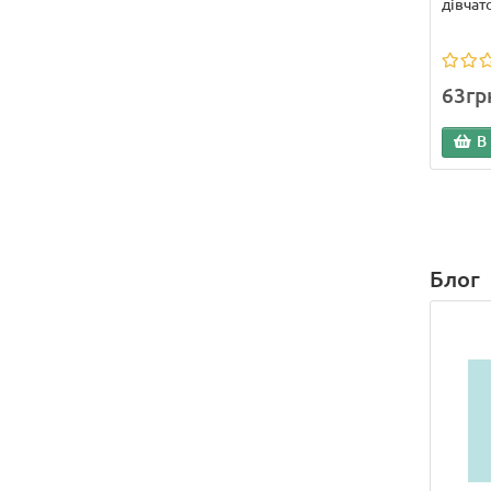
дівчато
63гр
В
Блог