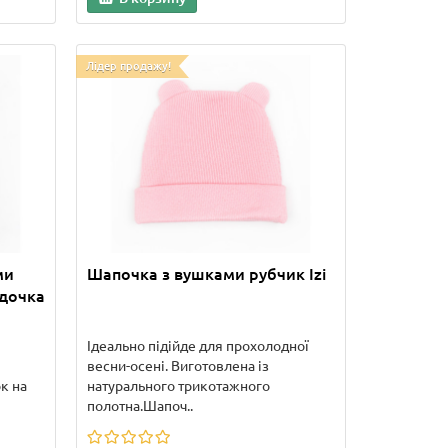
Лідер продажу!
ми
Шапочка з вушками рубчик Izi
ндочка
Ідеально підійде для прохолодної
весни-осені. Виготовлена із
к на
натурального трикотажного
полотна.Шапоч..