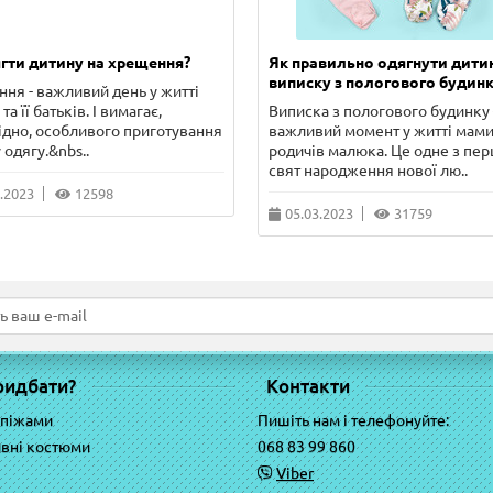
гти дитину на хрещення?
Як правильно одягнути дити
виписку з пологового будинк
ня - важливий день у житті
та її батьків. І вимагає,
Виписка з пологового будинку 
ідно, особливого приготування
важливий момент у житті мами
 одягу.&nbs..
родичів малюка. Це одне з пе
свят народження нової лю..
.2023
12598
05.03.2023
31759
ридбати?
Контакти
 піжами
Пишіть нам і телефонуйте:
вні костюми
068 83 99 860
Viber