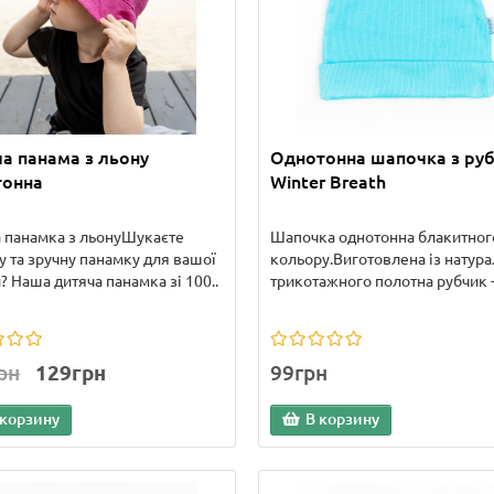
а панама з льону
Однотонна шапочка з ру
тонна
Winter Breath
 панамка з льонуШукаєте
Шапочка однотонна блакитног
у та зручну панамку для вашої
кольору.Виготовлена ​​із натур
? Наша дитяча панамка зі 100..
трикотажного полотна рубчик -
рн
129грн
99грн
 корзину
В корзину