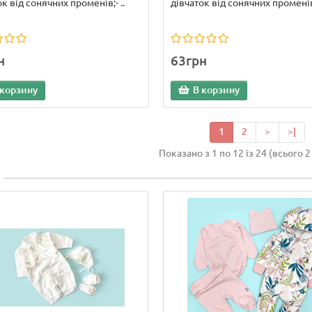
к від сонячних променів;- ..
дівчаток від сонячних променів;
н
63грн
 корзину
В корзину
1
2
>
>|
Показано з 1 по 12 із 24 (всього 2