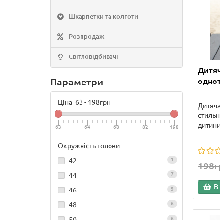
Шкарпетки та колготи
Розпродаж
Світловідбивачі
Дитяч
Параметри
одно
Ціна
63
-
198
грн
Дитяча
стильн
дитини
63
64
68
82
198
Окружність голови
42
1
198г
44
7
В
46
5
48
6
50
6