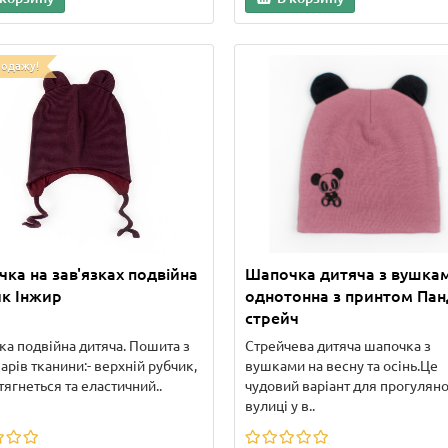
родажу!
ка на зав'язках подвійна
Шапочка дитяча з вушка
к Інжир
однотонна з принтом Па
стрейч
а подвійна дитяча. Пошита з
Стрейчева дитяча шапочка з
арів тканини:- верхній рубчик,
вушками на весну та осінь.Це
тягнеться та еластичний..
чудовий варіант для прогуляно
вулиці у в..