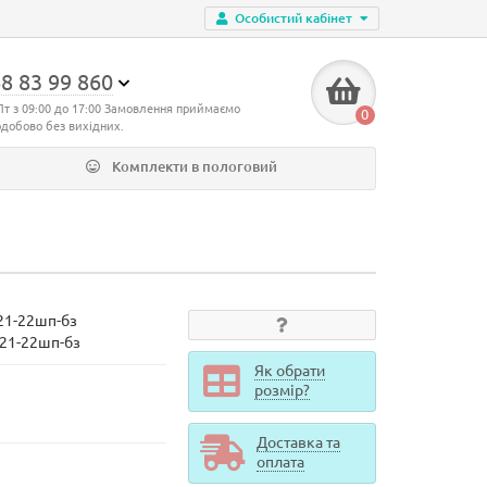
Особистий кабінет
8 83 99 860
Пт з 09:00 до 17:00 Замовлення приймаємо
0
одобово без вихідних.
Комплекти в пологовий
21-22шп-бз
d21-22шп-бз
Як обрати
розмір?
Доставка та
оплата