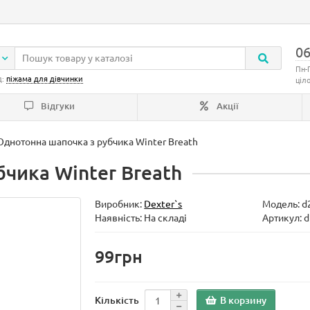
06
Пн-
д:
піжама для дівчинки
ціл
Відгуки
Акції
Однотонна шапочка з рубчика Winter Breath
чика Winter Breath
Виробник:
Dexter`s
Модель:
d
Наявність: На складі
Артикул: 
99грн
В корзину
Кількість