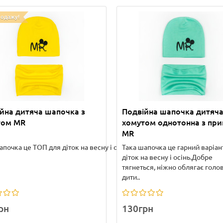
родажу!
йна дитяча шапочка з
Подвійна шапочка дитяча
том MR
хомутом однотонна з пр
MR
.
апочка це ТОП для діток на весну і осінь. Во..
Така шапочка це гарний варіан
діток на весну і осінь.Добре
тягнеться, ніжно облягає голо
дити..
рн
130грн