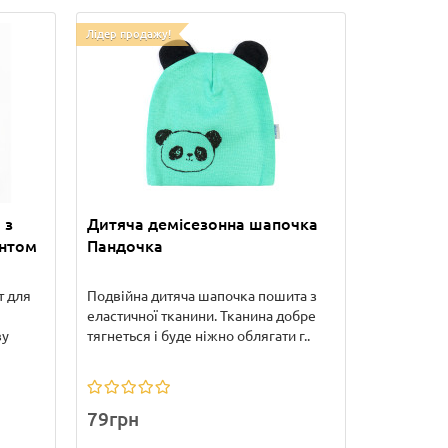
Лідер продажу!
 з
Дитяча демісезонна шапочка
интом
Пандочка
т для
Подвійна дитяча шапочка пошита з
еластичної тканини. Тканина добре
ву
тягнеться і буде ніжно облягати г..
79грн