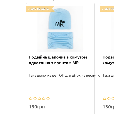
Лідер продажу!
Лідер п
Подвійна шапочка з хомутом
Подві
однотонна з принтом MR
хому
Така шапочка це ТОП для діток на весну і осінь. Во.
Така ш
130грн
130г