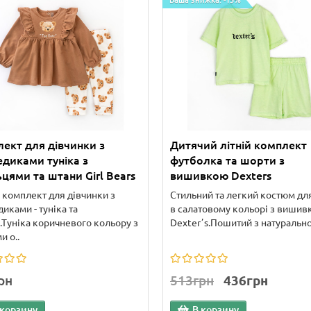
Ваша знижка: -15%
ект для дівчинки з
Дитячий літній комплект
диками туніка з
футболка та шорти з
цями та штани Girl Bears
вишивкою Dexters
 комплект для дівчинки з
Стильний та легкий костюм для
иками - туніка та
в салатовому кольорі з виши
.Туніка коричневого кольору з
Dexterʼs.Пошитий з натуральної
и о..
рн
513грн
436грн
 корзину
В корзину