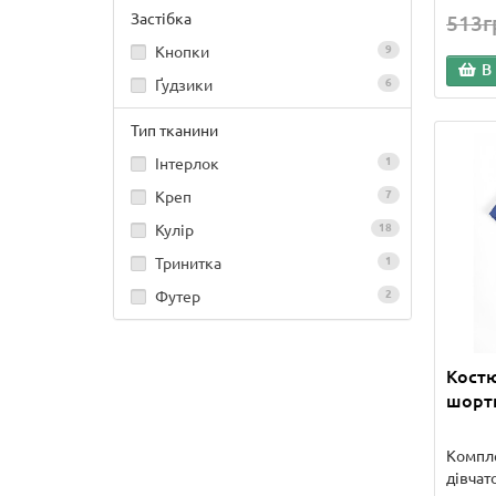
Застібка
513г
Кнопки
9
В
Ґудзики
6
Тип тканини
Інтерлок
1
Креп
7
Кулір
18
Тринитка
1
Футер
2
Костю
шорти
Компле
дівчат