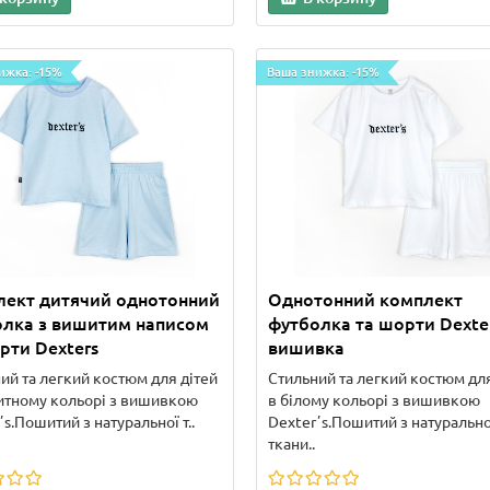
ижка: -15%
Ваша знижка: -15%
лект дитячий однотонний
Однотонний комплект
олка з вишитим написом
футболка та шорти Dexte
рти Dexters
вишивка
ий та легкий костюм для дітей
Стильний та легкий костюм для
итному кольорі з вишивкою
в білому кольорі з вишивкою
ʼs.Пошитий з натуральної т..
Dexterʼs.Пошитий з натурально
ткани..