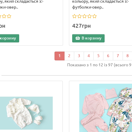
у, який складається з:-
кольору, який складається з:-
ки-овер..
футболки-овер..
рн
427грн
 корзину
В корзину
1
2
3
4
5
6
7
8
Показано з 1 по 12 із 97 (всього 9