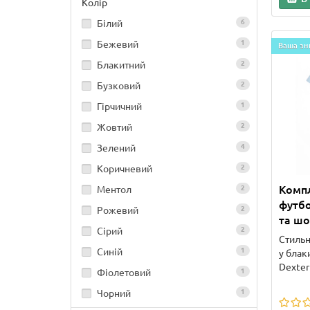
Колір
Білий
6
Бежевий
1
Ваша зн
Блакитний
2
Бузковий
2
Гірчичний
1
Жовтий
2
Зелений
4
Коричневий
2
Комп
Ментол
2
футб
Рожевий
2
та шо
Сірий
2
Стильн
Синій
1
у блак
Dexter
Фіолетовий
1
Чорний
1