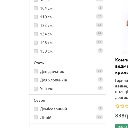
104 см
2
110 см
32
122 см
33
134 см
24
146 см
12
158 см
7
Компл
Стать
ведме
Для дівчаток
24
криль
Для хлопчиків
3
Гарний
ведмед
Унісекс
2
штанці
довгим
Сезон
Демісезонний
3
838г
Літній
26
В