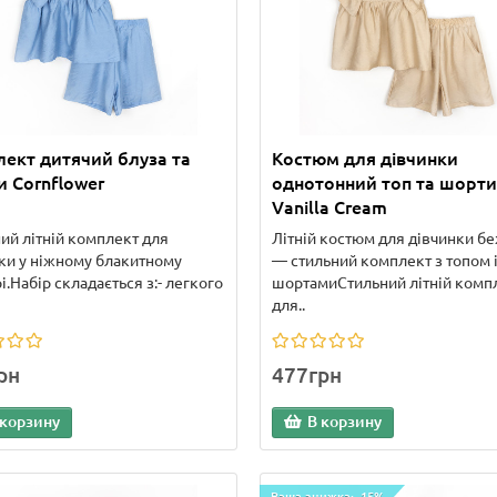
ект дитячий блуза та
Костюм для дівчинки
 Cornflower
однотонний топ та шорти
Vanilla Cream
ий літній комплект для
Літній костюм для дівчинки б
ки у ніжному блакитному
— стильний комплект з топом 
і.Набір складається з:- легкого
шортамиСтильний літній комп
для..
рн
477грн
 корзину
В корзину