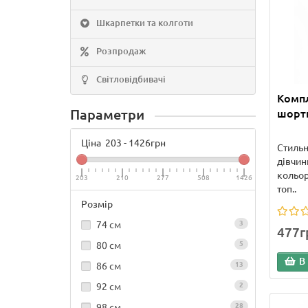
Шкарпетки та колготи
Розпродаж
Світловідбивачі
Компл
Параметри
шорти
Ціна
203
-
1426
грн
Стильн
дівчин
кольор
203
210
277
508
1426
топ..
Розмір
74 см
3
477г
80 см
5
В
86 см
13
92 см
2
98 см
28