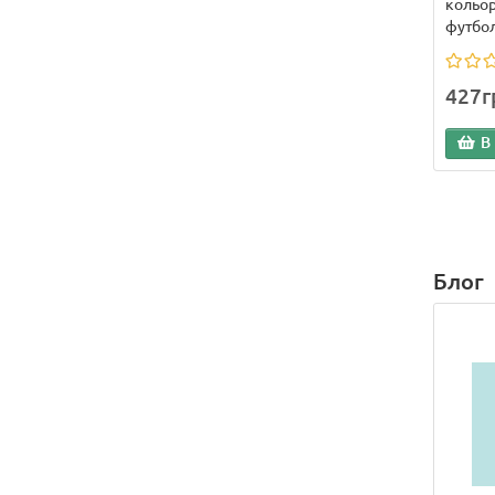
кольор
футбол
427г
В
Блог