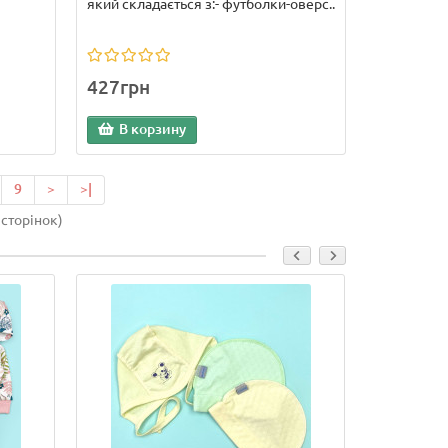
який складається з:- футболки-оверс..
427грн
В корзину
9
>
>|
 сторінок)