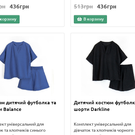
рн
436грн
513грн
436грн
 корзину
В корзину
м дитячий футболка та
Дитячий костюм футболк
 Balance
шорти Darkline
кт універсальний для
Комплект універсальний для
ок та хлопчиків синього
дівчаток та хлопчиків чорного