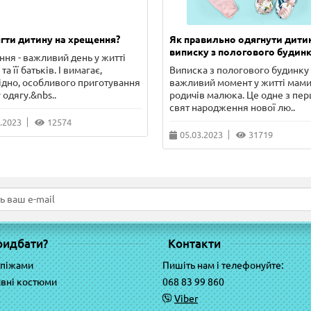
гти дитину на хрещення?
Як правильно одягнути дити
виписку з пологового будинк
ня - важливий день у житті
та її батьків. І вимагає,
Виписка з пологового будинку 
ідно, особливого приготування
важливий момент у житті мами
 одягу.&nbs..
родичів малюка. Це одне з пе
свят народження нової лю..
.2023
12574
05.03.2023
31719
ридбати?
Контакти
 піжами
Пишіть нам і телефонуйте:
вні костюми
068 83 99 860
Viber