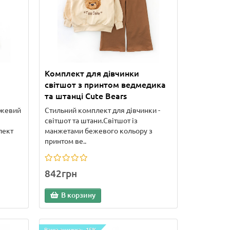
Комплект для дівчинки
світшот з принтом ведмедика
та штанці Cute Bears
ежевий
Стильний комплект для дівчинки -
і
світшот та штани.Світшот із
лект
манжетами бежевого кольору з
принтом ве..
842грн
В корзину