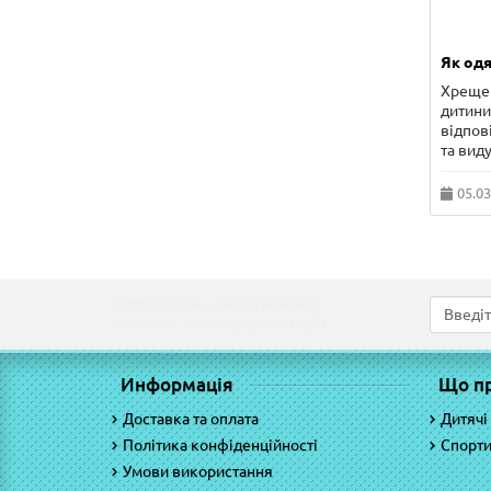
Як одя
Хрещен
дитини 
відпов
та виду
05.03
Підпишіться на наші новини!
Новинки, знижки, пропозиції!
Информація
Що п
Доставка та оплата
Дитячі
Політика конфіденційності
Спорти
Умови використання