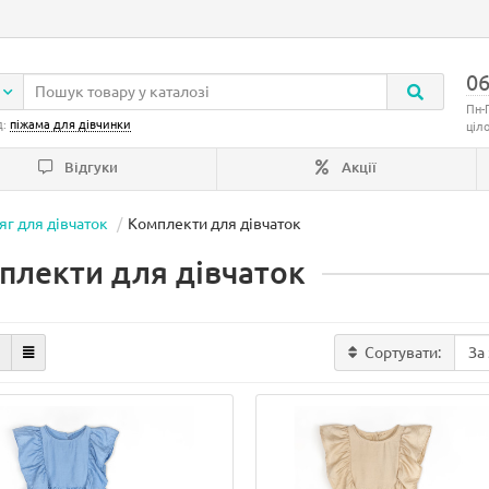
06
Пн-
д:
піжама для дівчинки
ціл
Відгуки
Акції
яг для дівчаток
Комплекти для дівчаток
плекти для дівчаток
Сортувати: