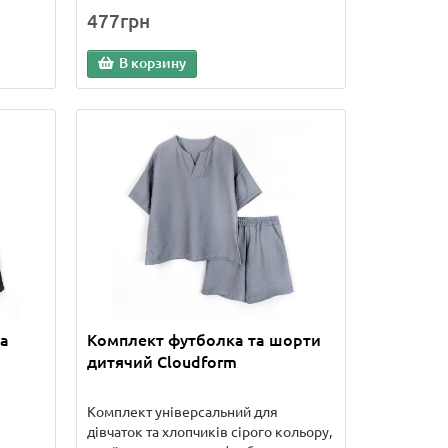
477грн
В корзину
а
Комплект футболка та шорти
дитячий Cloudform
Комплект універсальний для
дівчаток та хлопчиків сірого кольору,