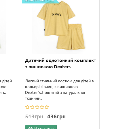
Ваша знижка: -15%
Дитячий однотонний комплект
з вишивкою Dexters
 дітей
Легкий стильний костюм для дітей в
вкою
кольорі гірчиці з вишивкою
 т..
Dexterʼs.Пошитий з натуральної
тканини..
513грн
436грн
В корзину