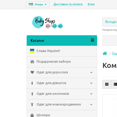
Доставка та оплата
Блог
Мова
Всюди
Наприкла
Каталог
Слава Україні!
Од
Подарункові набори
Ком
Одяг для дорослих
Одяг для дівчаток
Одяг для хлопчиків
Одяг для новонароджених
Шопери