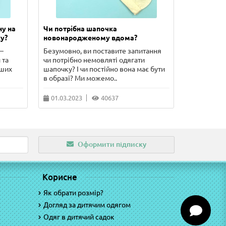
ну на
Чи потрібна шапочка
Скільки п
у?
новонародженому вдома?
новонаро
–
Безумовно, ви поставите запитання
У цій стат
 та
чи потрібно немовляті одягати
сорочечка 
рших
шапочку? І чи постійно вона має бути
чого потріб
в образі? Ми можемо..
питання, що
01.03.2023
40637
10.02.202
Оформити підписку
Корисне
Як обрати розмір?
Догляд за дитячим одягом
Одяг в дитячий садок