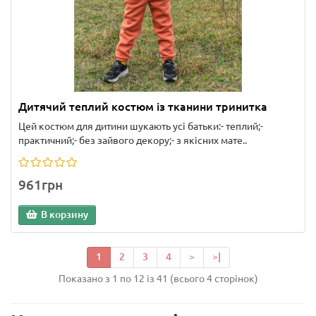
Дитячий теплий костюм із тканини тринитка
Цей костюм для дитини шукають усі батьки:- теплий;-
практичний;- без зайвого декору;- з якісних мате..
961грн
В корзину
1
2
3
4
>
>|
Показано з 1 по 12 із 41 (всього 4 сторінок)