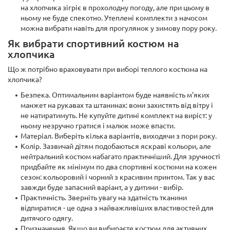
на хлопчика зігріє в прохолодну погоду, але при цьому в
ньому не буде спекотно. Утеплені комплекти з начосом
можна вибрати навіть для прогулянок у зимову пору року.
Як вибрати спортивний костюм на
хлопчика
Що ж потрібно враховувати при виборі теплого костюма на
хлопчика?
Безпека. Оптимальним варіантом буде наявність м'яких
манжет на рукавах та штанинах: вони захистять від вітру і
не натиратимуть. Не купуйте дитині комплект на виріст: у
ньому незручно гратися і малюк може впасти.
Матеріал. Виберіть кілька варіантів, виходячи з пори року.
Колір. Зазвичай дітям подобаються яскраві кольори, але
нейтральний костюм набагато практичніший. Для зручності
придбайте як мінімум по два спортивні костюми на кожен
сезон: кольоровий і чорний з красивим принтом. Так у вас
завжди буде запасний варіант, а у дитини - вибір.
Практичність. Зверніть увагу на здатність тканини
відпиратися - це одна з найважливіших властивостей для
дитячого одягу.
Призначення. Якщо ви вибираєте костюм для активних