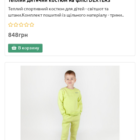
Теплий спортивний костюм для дітей - світшот та
штани.Комплект пошитий із щільного матеріалу - трини..
848грн
В корзину