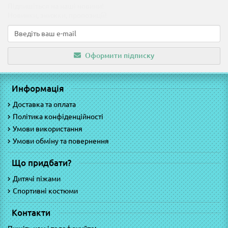
Підпишіться на наші новини!
Новинки, знижки, пропозиції!
Оформити підписку
Информація
Доставка та оплата
Політика конфіденційності
Умови використання
Умови обміну та повернення
Що придбати?
Дитячі піжами
Спортивні костюми
Контакти