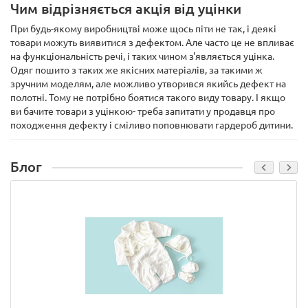
Чим відрізняється акція від уцінки
При будь-якому виробництві може щось піти не так, і деякі
товари можуть виявитися з дефектом. Але часто це не впливає
на функціональність речі, і таких чином з'являється уцінка.
Одяг пошито з таких же якісних матеріалів, за такими ж
зручним моделям, але можливо утворився якийсь дефект на
полотні. Тому не потрібно боятися такого виду товару. І якщо
ви бачите товари з уцінкою- треба запитати у продавця про
походження дефекту і сміливо поповнювати гардероб дитини.
Блог