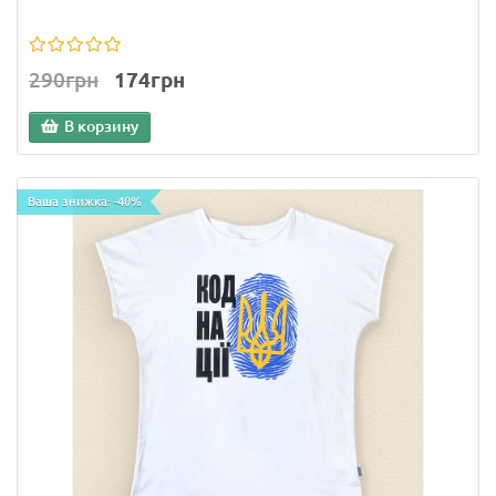
290грн
174грн
В корзину
Ваша знижка: -40%