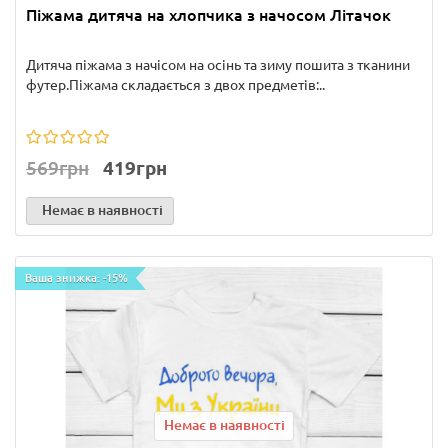
Піжама дитяча на хлопчика з начосом Літачок
Дитяча піжама з начісом на осінь та зиму пошита з тканини
футер.Піжама складається з двох предметів:..
569грн
419грн
Немає в наявності
Ваша знижка: -15%
Немає в наявності