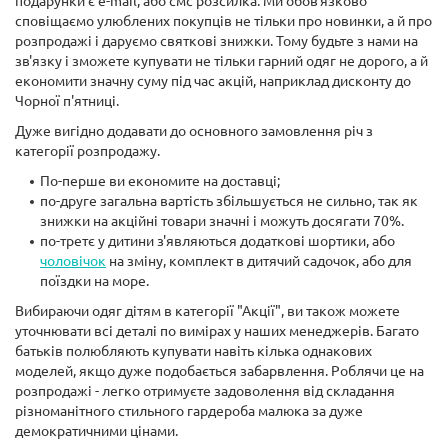
подарунки є e-mail, або смс розсилка. Ми обов'язково
сповіщаємо улюблених покупців не тільки про новинки, а й про
розпродажі і даруємо святкові знижки. Тому будьте з нами на
зв'язку і зможете купувати не тільки гарний одяг не дорого, а й
економити значну суму під час акцій, наприклад дисконту до
Чорної п'ятниці.
Дуже вигідно додавати до основного замовлення річ з
категорії розпродажу.
По-перше ви економите на доставці;
по-друге загальна вартість збільшується не сильно, так як
знижки на акційні товари значні і можуть досягати 70%.
по-третє у дитини з'являються додаткові шортики, або
чоловічок
на зміну, комплект в дитячий садочок, або для
поїздки на море.
Вибираючи одяг дітям в категорії "Акції", ви також можете
уточнювати всі деталі по вимірах у наших менеджерів. Багато
батьків полюбляють купувати навіть кілька однакових
моделей, якщо дуже подобається забарвлення. Роблячи це на
розпродажі - легко отримуєте задоволення від складання
різноманітного стильного гардероба малюка за дуже
демократичними цінами.