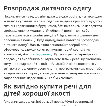
Розпродаж дитячого одягу
Не дивлячись на те, що діти дуже швидко ростуть, нам все одно
хочеться купувати їм новий одяг часто, адже крім того, що дітки
активні і одяг швидко брудниться, батькам приємно наряджати
своїх маленьких модників. Улюблений шопінг для себе
перетворюється в шопінг для дітей. Ідеальним рішенням для
поповнення колекції буде відвідування категорії "розпродаж
дитячого одягу". Навіть якщо основний гардероб дитини
сформовано, завжди хочеться купити новий костюмчик
хлопчикові, або
плаття дівчинці
. Купуючи речі у перевірених
продавців і виробників ви отримаєте тільки реальну економію,
тому що товар такий же якісний, і акційна ціна з'являється у
зв'язку з оновленням асортименту, програмами лояльності, або
як приємний сюрприз до виходу новинки - інтернет магазин із
задоволенням надає знижки своїм клієнтам.
Як вигідно купити речі для
дітей хорошої якості
Головним джерелом інформації про майбутні розпродажі і