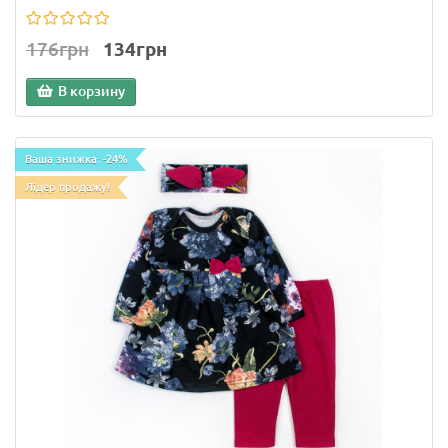
176грн
134грн
В корзину
Ваша знижка: -24%
Лідер продажу!