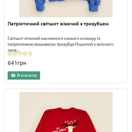
Патріотичний світшот жіночий з тризубцем
Світшот жіночий насиченого синього кольору із
патріотичною вишивкою тризубця.Пошитий з якісного
мате..
641грн
В корзину