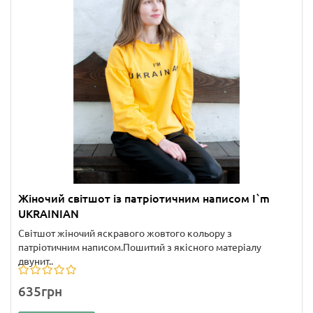
Жіночий світшот із патріотичним написом I`m
UKRAINIAN
Світшот жіночий яскравого жовтого кольору з
патріотичним написом.Пошитий з якісного матеріалу
двунит..
635грн