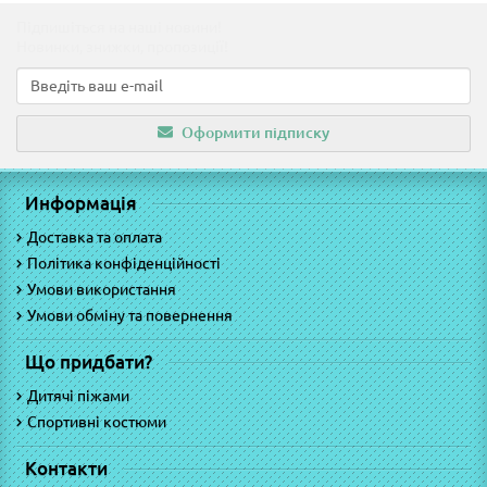
Підпишіться на наші новини!
Новинки, знижки, пропозиції!
Оформити підписку
Информація
Доставка та оплата
Політика конфіденційності
Умови використання
Умови обміну та повернення
Що придбати?
Дитячі піжами
Спортивні костюми
Контакти