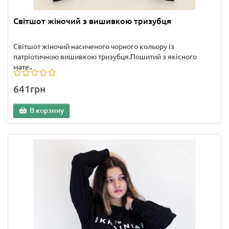
Світшот жіночий з вишивкою тризубця
Світшот жіночий насиченого чорного кольору із
патріотичною вишивкою тризубця.Пошитий з якісного
мате..
641грн
В корзину