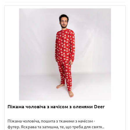
Піжама чоловіча з начісом з оленями Deer
Піжама чоловіча, пошита з тканини з начісом -
футер. Яскрава та затишна, те, що треба для святк..