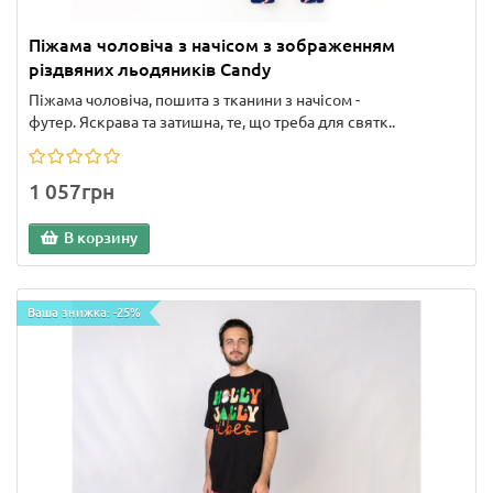
Піжама чоловіча з начісом з зображенням
різдвяних льодяників Candy
Піжама чоловіча, пошита з тканини з начісом -
футер. Яскрава та затишна, те, що треба для святк..
1 057грн
В корзину
Ваша знижка: -25%