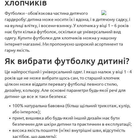
хлопчиків
Футболки - обов'язкова частина дитячого
гардеробу: дитина може носити їх і вдома, і в дитячому садку, і
на вулиці влітку, і восени-взимку. У хлопчика у віці 1 – 6 років
має бути кілька футболок, оскільки це універсальний вид
одягу. Купити футболки для хлопчиків можна у нашому
інтернет-магазині. Ми пропонуємо широкий асортимент та
гарну якість.
Як вибрати футболку дитині?
Це найпростіший і універсальний одяг. І якщо малюк у віці 1 - 4
років ще не може вибрати щось сам, то старший хлопчик
цілком може віддати перевагу футболці певного стилю,
дизайну, кольору. Але основні параметри будь-якої речі для
дитини- це все ж таки безпека:
100% натуральна бавовна (більш щільний трикотаж, кулір,
або інтерлок);
принт, вишивка або будь-який інший дизайн має бути
безпечним для шкіри дитини та практичним в експлуатації;
висока якість пошиття (м'які внутрішні шви, відсутність
застібок, що давлять);