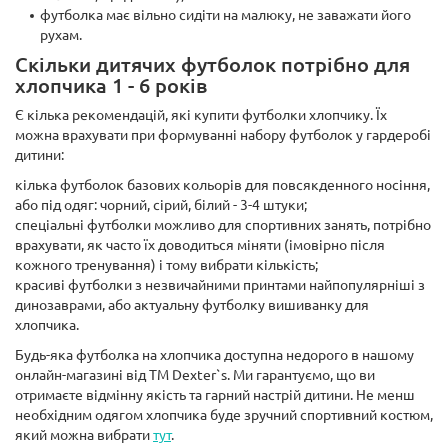
футболка має вільно сидіти на малюку, не заважати його
рухам.
Скільки дитячих футболок потрібно для
хлопчика 1 - 6 років
Є кілька рекомендацій, які купити футболки хлопчику. Їх
можна врахувати при формуванні набору футболок у гардеробі
дитини:
кілька футболок базових кольорів для повсякденного носіння,
або під одяг: чорний, сірий, білий - 3-4 штуки;
спеціальні футболки можливо для спортивних занять, потрібно
врахувати, як часто їх доводиться міняти (імовірно після
кожного тренування) і тому вибрати кількість;
красиві футболки з незвичайними принтами найпопулярніші з
динозаврами, або актуальну футболку вишиванку для
хлопчика.
Будь-яка футболка на хлопчика доступна недорого в нашому
онлайн-магазині від TM Dexter`s. Ми гарантуємо, що ви
отримаєте відмінну якість та гарний настрій дитини. Не менш
необхідним одягом хлопчика буде зручний спортивний костюм,
який можна вибрати
тут
.