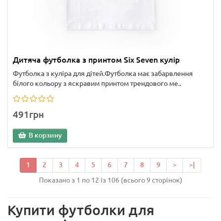
Дитяча футболка з принтом Six Seven кулір
Футболка з куліра для дітей.Футболка має забарвлення
білого кольору з яскравим принтом трендового ме..
491грн
В корзину
1
2
3
4
5
6
7
8
9
>
>|
Показано з 1 по 12 із 106 (всього 9 сторінок)
Купити футболки для