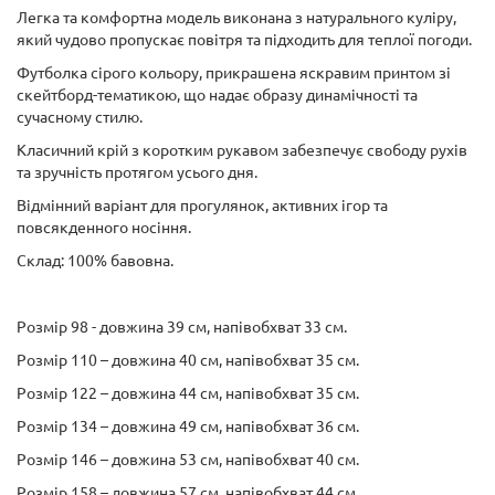
Легка та комфортна модель виконана з натурального куліру,
який чудово пропускає повітря та підходить для теплої погоди.
Футболка сірого кольору, прикрашена яскравим принтом зі
скейтборд-тематикою, що надає образу динамічності та
сучасному стилю.
Класичний крій з коротким рукавом забезпечує свободу рухів
та зручність протягом усього дня.
Відмінний варіант для прогулянок, активних ігор та
повсякденного носіння.
Склад: 100% бавовна.
Розмір 98 - довжина 39 см, напівобхват 33 см.
Розмір 110 – довжина 40 см, напівобхват 35 см.
Розмір 122 – довжина 44 см, напівобхват 35 см.
Розмір 134 – довжина 49 см, напівобхват 36 см.
Розмір 146 – довжина 53 см, напівобхват 40 см.
Розмір 158 – довжина 57 см, напівобхват 44 см.