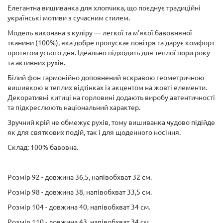
Елегантна вишиванка для хлопчика, що поєднує традиційні
українські мотиви з сучасним стилем.
Модель виконана з куліру — легкої та м’якої бавовняної
тканини (100%), яка добре пропускає повітря та дарує комфорт
протягом усього дня. Ідеально підходить для теплої пори року
та активних рухів.
Білий фон гармонійно доповнений яскравою геометричною
вишивкою в теплих відтінках із акцентом на жовті елементи.
Декоративні китиці на горловині додають виробу автентичності
та підкреслюють національний характер.
Зручний крій не обмежує рухів, тому вишиванка чудово підійде
як для святкових подій, так і для щоденного носіння.
Склад: 100% бавовна.
Розмір 92 - довжина 36,5, напівобхват 32 см.
Розмір 98 - довжина 38, напівобхват 33,5 см.
Розмір 104 - довжина 40, напівобхват 34 см.
Розмір 110 - довжина 43, напівобхват 34 см.