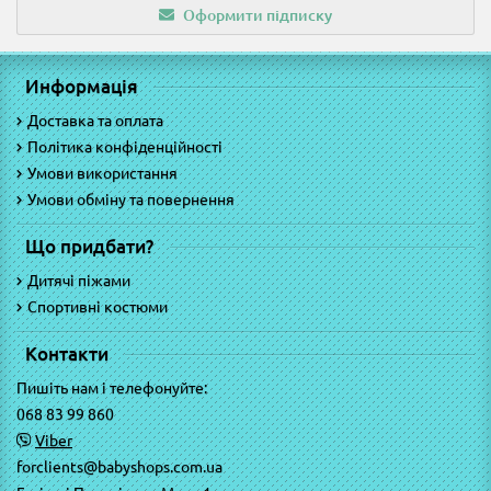
Оформити підписку
Информація
Доставка та оплата
Політика конфіденційності
Умови використання
Умови обміну та повернення
Що придбати?
Дитячі піжами
Спортивні костюми
Контакти
Пишіть нам і телефонуйте:
068 83 99 860
Viber
forclients@babyshops.com.ua