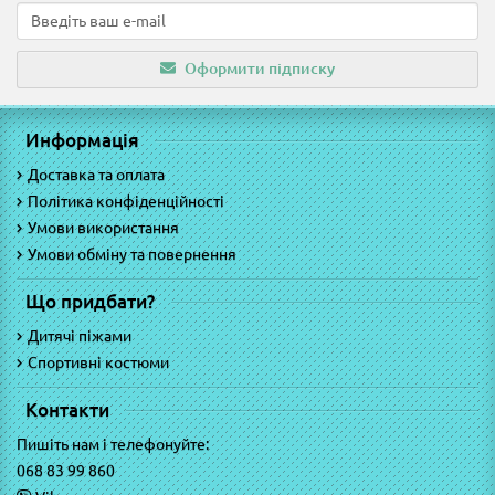
Оформити підписку
Информація
Доставка та оплата
Політика конфіденційності
Умови використання
Умови обміну та повернення
Що придбати?
Дитячі піжами
Спортивні костюми
Контакти
Пишіть нам і телефонуйте:
068 83 99 860