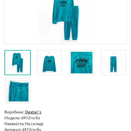
Виробник:
Dexter`s
Модель:
d412гн-бз
Наявність: На складі
Артикул: d412гн-бз