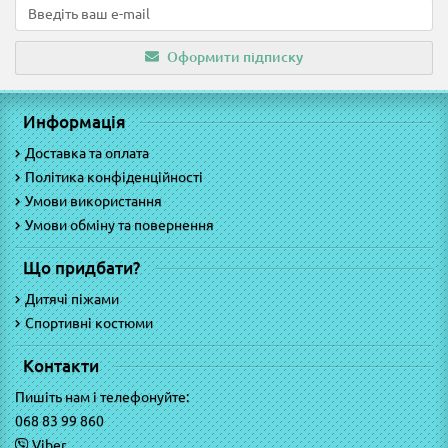
Оформити підписку
Информація
Доставка та оплата
Політика конфіденційності
Умови використання
Умови обміну та повернення
Що придбати?
Дитячі піжами
Спортивні костюми
Контакти
Пишіть нам і телефонуйте:
068 83 99 860
Viber