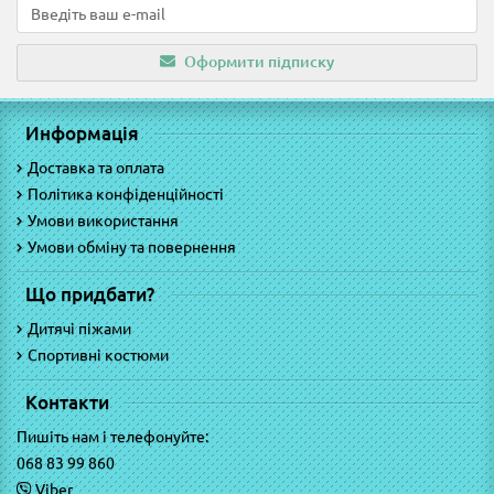
Оформити підписку
Информація
Доставка та оплата
Політика конфіденційності
Умови використання
Умови обміну та повернення
Що придбати?
Дитячі піжами
Спортивні костюми
Контакти
Пишіть нам і телефонуйте:
068 83 99 860
Viber