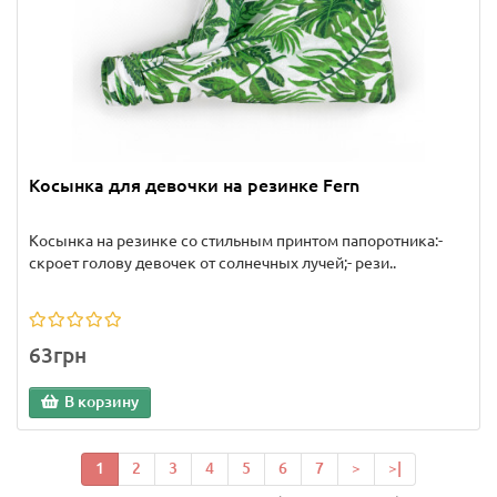
Косынка для девочки на резинке Fern
Косынка на резинке со стильным принтом папоротника:-
скроет голову девочек от солнечных лучей;- рези..
63грн
В корзину
1
2
3
4
5
6
7
>
>|