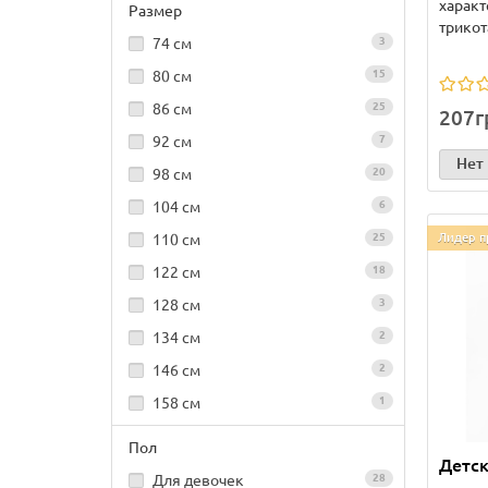
характ
Размер
трикот
74 см
3
80 см
15
86 см
25
207г
92 см
7
Нет
98 см
20
104 см
6
110 см
25
Лидер п
122 см
18
128 см
3
134 см
2
146 см
2
158 см
1
Пол
Детск
Для девочек
28