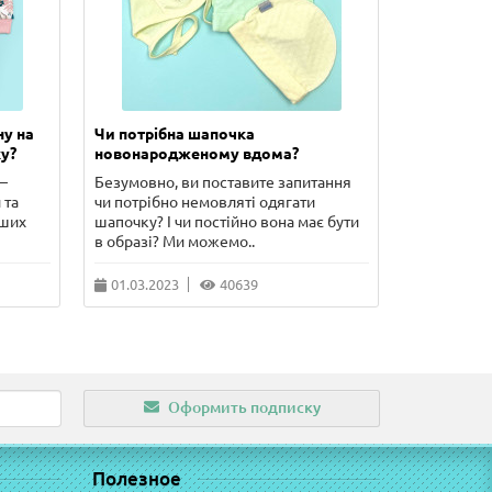
ну на
Чи потрібна шапочка
Скільки п
у?
новонародженому вдома?
новонаро
–
Безумовно, ви поставите запитання
У цій стат
 та
чи потрібно немовляті одягати
сорочечка 
рших
шапочку? І чи постійно вона має бути
чого потріб
в образі? Ми можемо..
питання, що
01.03.2023
40639
10.02.202
Оформить подписку
Полезное