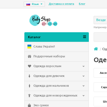
Доставка и оплата
Блог
Язык
Везде
Например
Каталог
Слава Україні!
Од
Подарочные наборы
Оде
Одежда взрослым
Аксе
Одежда для девочек
Одежда для мальчиков
Сар
Одежда для новорожденных
Шо
Эко сумки