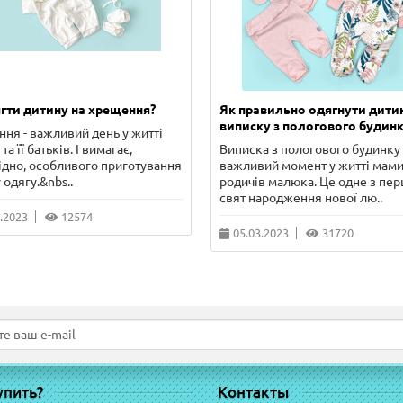
гти дитину на хрещення?
Як правильно одягнути дити
виписку з пологового будинк
ня - важливий день у житті
та її батьків. І вимагає,
Виписка з пологового будинку 
ідно, особливого приготування
важливий момент у житті мами
 одягу.&nbs..
родичів малюка. Це одне з пе
свят народження нової лю..
.2023
12574
05.03.2023
31720
упить?
Контакты