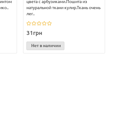
ринтом
цвета с арбузиками.Пошита из
ико..
натуральной ткани кулир.Ткань очень
лег..
31грн
Нет в наличии