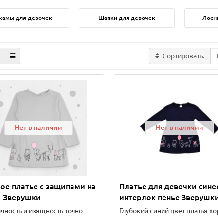
жамы для девочек
Шапки для девочек
Лоси
Сортировать:
Нет в наличии
Нет в наличии
ое платье c защипами на
Платье для девочки сине
и Зверушки
интерлок пенье Зверушк
чность и изящность точно
Глубокий синий цвет платья х