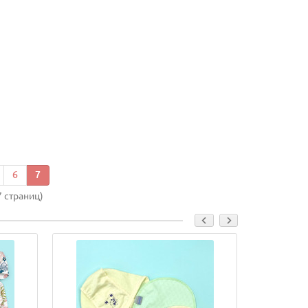
6
7
7 страниц)