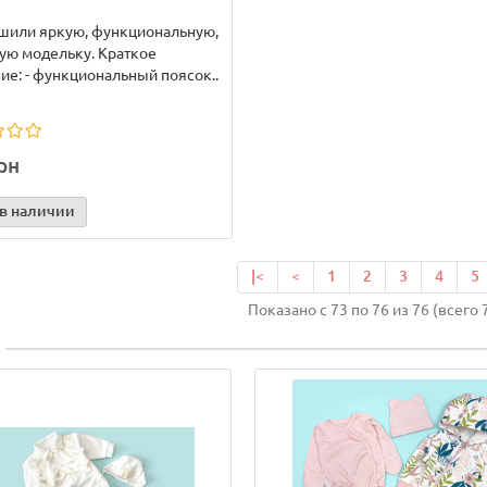
шили яркую, функциональную,
ую модельку. Краткое
ие: - функциональный поясок..
рн
 в наличии
|<
<
1
2
3
4
5
Показано с 73 по 76 из 76 (всего 