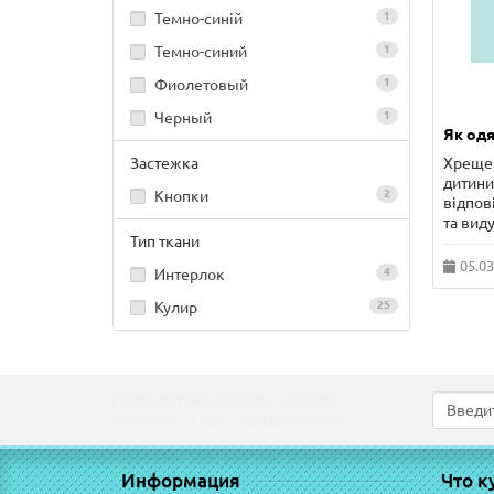
Темно-синій
1
Темно-синий
1
Фиолетовый
1
Черный
1
Як одя
Хрещен
Застежка
дитини 
Кнопки
2
відпов
та виду
Тип ткани
05.03
Интерлок
4
Кулир
25
Подпишитесь на наши новости!
Новинки, скидки, предложения!
Информация
Что к