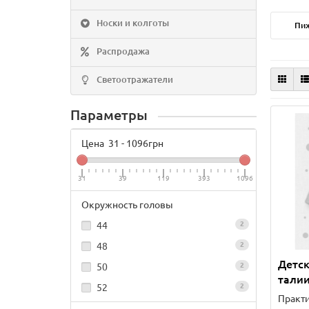
Носки и колготы
Пи
Распродажа
Светоотражатели
Параметры
Цена
31
-
1096
грн
31
39
119
393
1096
Окружность головы
44
2
48
2
Детск
50
2
тали
52
2
Практи