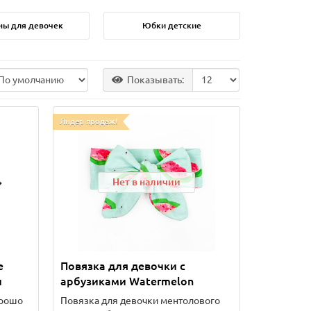
ны для девочек
Юбки детские
Показывать:
Лидер продаж!
Нет в наличии
е
Повязка для девочки с
и
арбузиками Watermelon
орошо
Повязка для девочки ментолового