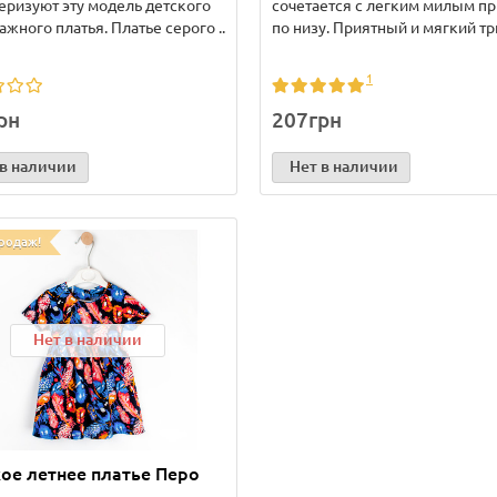
еризуют эту модель детского
сочетается с легким милым п
ажного платья. Платье серого ..
по низу. Приятный и мягкий тр
1
рн
207грн
 в наличии
Нет в наличии
родаж!
Нет в наличии
ое летнее платье Перо