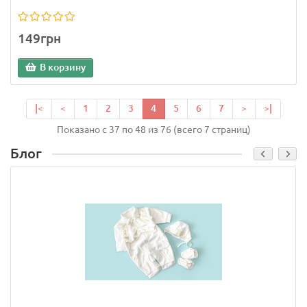
149грн
В корзину
|<
<
1
2
3
4
5
6
7
>
>|
Показано с 37 по 48 из 76 (всего 7 страниц)
Блог