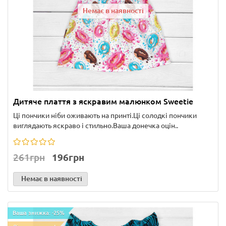
Немає в наявності
Дитяче плаття з яскравим малюнком Sweetie
Ці пончики ніби оживають на принті.Ці солодкі пончики
виглядають яскраво і стильно.Ваша донечка оцін..
261грн
196грн
Немає в наявності
Ваша знижка: -25%