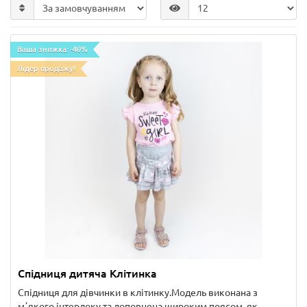
Ваша знижка: -40%
Лідер продажу!
Спідниця дитяча Клітинка
Спідниця для дівчинки в клітинку.Модель виконана з
мʼякого інтерлоку та доповнена широким поясом, як..