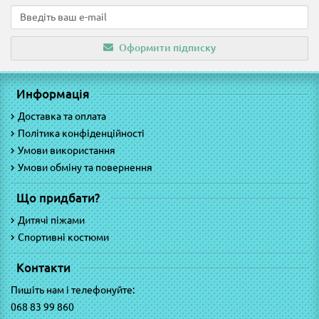
Оформити підписку
Информація
Доставка та оплата
Політика конфіденційності
Умови використання
Умови обміну та повернення
Що придбати?
Дитячі піжами
Спортивні костюми
Контакти
Пишіть нам і телефонуйте:
068 83 99 860