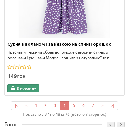
Сукня з воланом і зав'язкою на спині Горошок
Красивий і ніжний образ допоможе створити сукню з
воланами і рюшами.Модель пошита з натуральної та п..
149грн
В корзину
|<
<
1
2
3
4
5
6
7
>
>|
Показано з 37 по 48 із 76 (всього 7 сторінок)
Блог