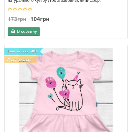
натурального куліру (100% бавовна), який добр..
173грн
104грн
В корзину
Ваша знижка: -40%
Лідер продажу!