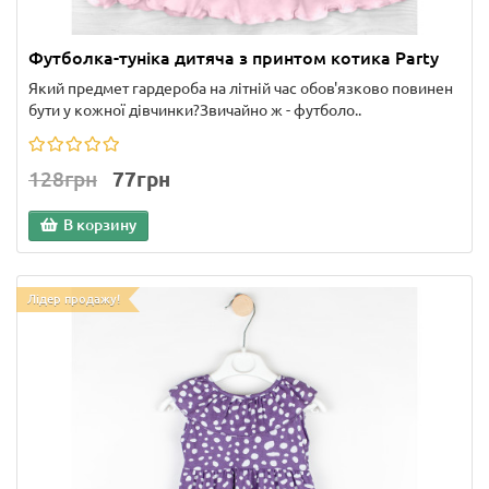
Футболка-туніка дитяча з принтом котика Party
Який предмет гардероба на літній час обов'язково повинен
бути у кожної дівчинки?Звичайно ж - футболо..
128грн
77грн
В корзину
Лідер продажу!