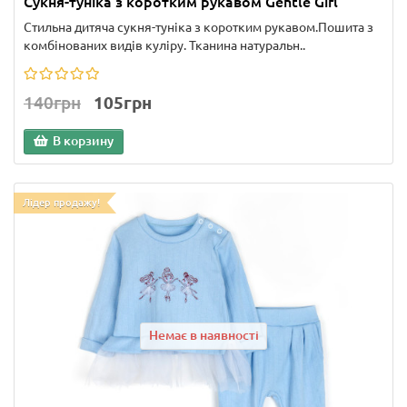
Сукня-туніка з коротким рукавом Gentle Girl
Стильна дитяча сукня-туніка з коротким рукавом.Пошита з
комбінованих видів куліру. Тканина натуральн..
140грн
105грн
В корзину
Лідер продажу!
Немає в наявності