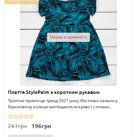
Лідер продажу!
Немає в наявності
Плаття StylePalm з коротким рукавом
Тропічні принти це тренд 2021 року.Листочки пальми у
бірюзовому кольорі виглядають яскраво і стильно..
261грн
196грн