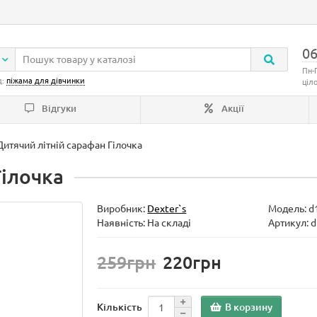
06
Пн-
д:
піжама для дівчинки
ціл
Відгуки
Акції
Дитячий літній сарафан Гілочка
Гілочка
Виробник:
Dexter`s
Модель:
d
Наявність: На складі
Артикул: 
259грн
220грн
В корзину
Кількість