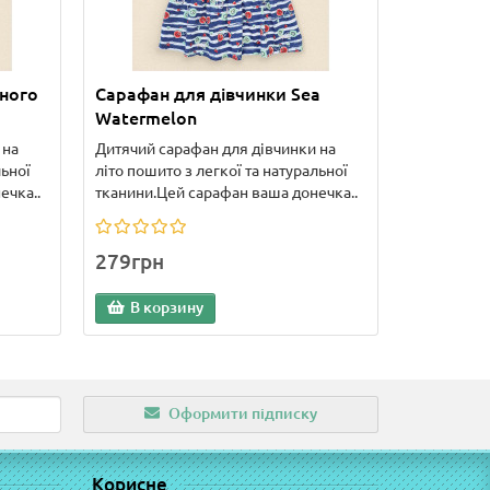
ьного
Сарафан для дівчинки Sea
Watermelon
 на
Дитячий сарафан для дівчинки на
льної
літо пошито з легкої та натуральної
ечка..
тканини.Цей сарафан ваша донечка..
279грн
В корзину
Оформити підписку
Корисне