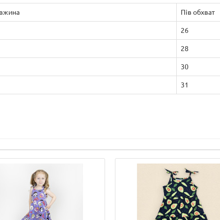
вжина
Пів обхват
26
28
30
31