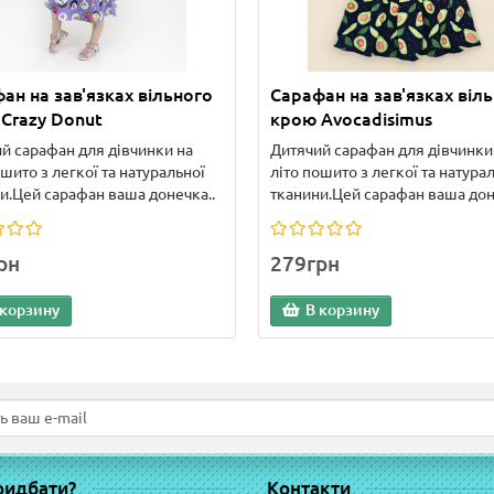
ан на зав'язках вільного
Сарафан на зав'язках віл
Crazy Donut
крою Avocadisimus
й сарафан для дівчинки на
Дитячий сарафан для дівчинки
ошито з легкої та натуральної
літо пошито з легкої та натура
и.Цей сарафан ваша донечка..
тканини.Цей сарафан ваша дон
рн
279грн
 корзину
В корзину
ридбати?
Контакти