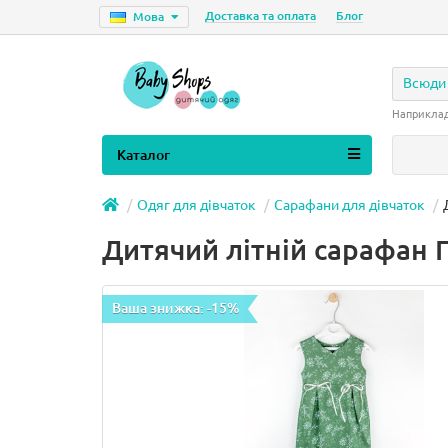
Доставка та оплата
Блог
Мова
Всюди
Наприкла
Каталог
Одяг для дівчаток
Сарафани для дівчаток
Дитячий літній сарафан 
Ваша знижка: -15%