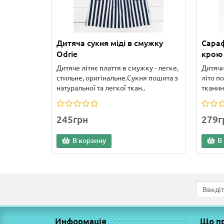
Дитяча сукня міді в смужку
Сараф
Odrie
крою 
Дитяче літнє плаття в смужку - легке,
Дитячи
стильне, оригінальне.Сукня пошита з
літо п
натуральної та легкої ткан..
тканин
245грн
279г
В корзину
В
Підпишіться на наші новини!
Новинки, знижки, пропозиції!
Информація
Що п