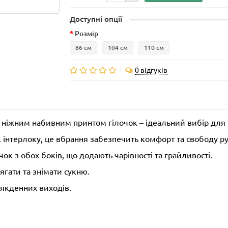
Доступні опції
Розмір
86 см
104 см
110 см
0 відгуків
з ніжним набивним принтом гілочок – ідеальний вибір для 
 інтерлоку, це вбрання забезпечить комфорт та свободу ру
к з обох боків, що додають чарівності та грайливості.
ягати та знімати сукню.
сякденних виходів.