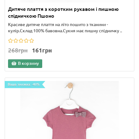
Дитяче плаття з коротким рукавом і пишною
спідничкою Пшоно
Красиве дитяче плаття на літо пошито з тканини -
кулір.Склад 100% бавовна.Сукня має пишну спідничку ..
268грн
161грн
В корзину
Ваша знижка: -40%