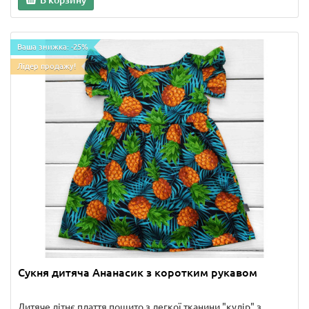
Ваша знижка: -25%
Лідер продажу!
Сукня дитяча Ананасик з коротким рукавом
Дитяче літнє плаття пошито з легкої тканини "кулір" з