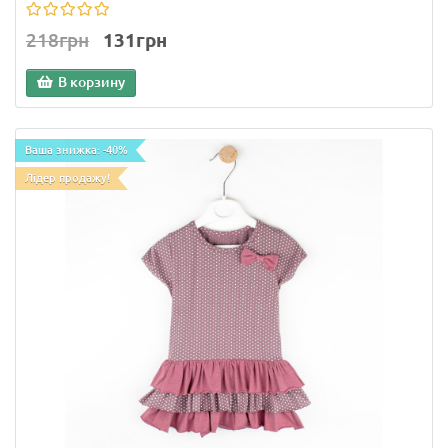
218грн
131грн
В корзину
Ваша знижка: -40%
Лідер продажу!