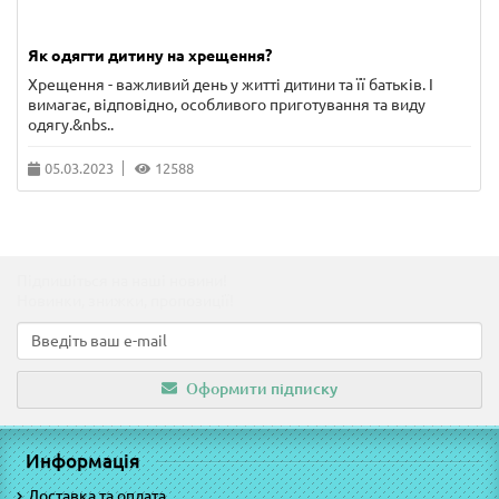
Як одягти дитину на хрещення?
Хрещення - важливий день у житті дитини та її батьків. І
вимагає, відповідно, особливого приготування та виду
одягу.&nbs..
05.03.2023
12588
Підпишіться на наші новини!
Новинки, знижки, пропозиції!
Оформити підписку
Информація
Доставка та оплата