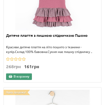
Дитяче плаття з пишною спідничкою Пшоно
Красиве дитяче плаття на літо пошито з тканини -
кулір.Склад 100% бавовна.Сукня має пишну спідничку ..
268грн
161грн
В корзину
Лідер продажу!