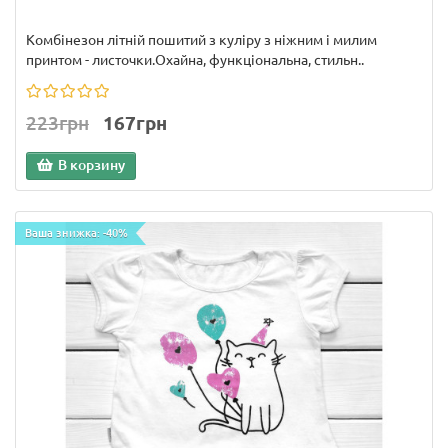
Комбінезон літній пошитий з куліру з ніжним і милим
принтом - листочки.Охайна, функціональна, стильн..
223грн
167грн
В корзину
Ваша знижка: -40%