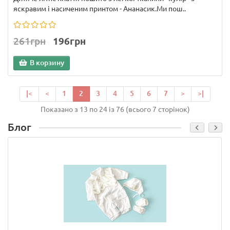
яскравим і насиченим принтом - Ананасик.Ми пош..
261грн
196грн
В корзину
|<
<
1
2
3
4
5
6
7
>
>|
Показано з 13 по 24 із 76 (всього 7 сторінок)
Блог