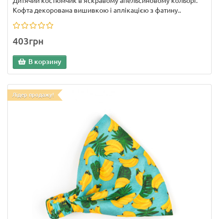
Дитячий костюмчик в яскравому апельсиновому кольорі.
Кофта декорована вишивкою і аплікацією з фатину..
403грн
В корзину
Лідер продажу!