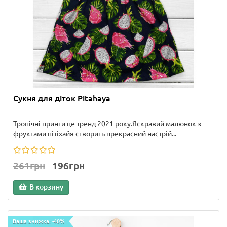
Сукня для діток Pitahaya
Тропічні принти це тренд 2021 року.Яскравий малюнок з
фруктами пітіхайя створить прекрасний настрій...
261грн
196грн
В корзину
Ваша знижка: -40%