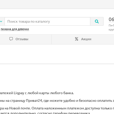
06
Пн-
:
пижама для девочки
кру
Отзывы
Акции
атежей Liqpay с любой карты любого банка.
ны на страницу Приват24, где можете удобно и безопасно оплатить з
а на Новой почте. Оплата наложенным платежом доступна только п
ается дополнительно, согласно тарифам перевозчика.