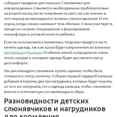
собирают приданое для малыша. Слюнявчики для
новорожденных становятся необходимыми приблизительно
на второй месяц после появления на свет, так как именно в
этот период активизируются железы слюноотделения. И это
норма, когда слюнки начинают течь обильно. Слюна участвует в
процессе сосания, пищеварения и формирования
микрофлоры в ротовой полости ребенка.
Если не использовать слюнявчики, тогда вам придется часто
менять одежду, так как кроха будет капризничать во влажных
человечках
и
бодиках
. Особенно зимой, когда дома не очень
тепло, мокрая и холодная одежда будет доставлять массу
дискомфорта.
Мы рекомендуем слюнявчик купить заранее, чтобы быть
готовыми к этому моменту. Собирая первый гардероб малыша
добавьте в корзину два-три нагрудника, которые будут пошиты
из того же материала, что и одежда малыша, чтобы слюнявчик
вносил и эстетическую составляющую в образ.
Разновидности детских
слюнявчиков и нагрудников
для кормления