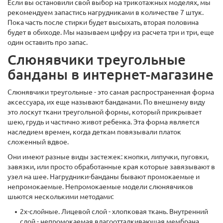
Если вы остановили свой выбор на трикотажных моделях, мы
рекомендуем запастись нагрудниками в количестве 7 штук.
Пока часть после стирки будет высыхать, вторая половина
будет в обиходе. Мы называем цифру из расчета три и три, еще
один оставить про запас.
Слюнявчики треугольные
банданы в интернет-магазине
Слюнявчики треугольные - это самая распространенная форма
аксессуара, их еще называют банданами. По внешнему виду
это лоскут ткани треугольной формы, который прикрывает
шею, грудь и частично живот ребенка. Эта форма является
наследием времен, когда деткам повязывали платок
сложенный вдвое.
Они имеют разные виды застежек: кнопки, липучки, пуговки,
завязки, или просто обработанные края которые завязывают в
узел на шее. Нагрудники-банданы бывают промокаемые и
непромокаемые. Непромокаемые модели слюнявчиков
шьются несколькими методами:
2х-слойные. Лицевой слой - хлопковая ткань. Внутренний
слой - непромокаемая влагоотталкивающая мембрана.