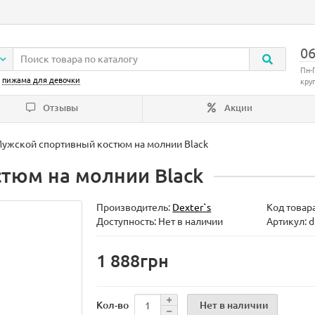
06
Пн-
:
пижама для девочки
кру
Отзывы
Акции
ужской спортивный костюм на молнии Black
тюм на молнии Black
Производитель:
Dexter`s
Код товар
Доступность: Нет в наличии
Артикул: 
1 888грн
Нет в наличии
Кол-во