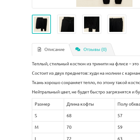
Описание
Отзывы (0)
Теплый, стильный костюм из тринити на флисе – эт
Состоит из двух предметов: худи на молнии с карма
Ткань хорошо сохраняет тепло, по этому такой кост
Нейтральный цвет, не будет быстро загрязнятся и б
Размер
Длина кофты
Полу обхв
S
68
57
M
70
59
L
72
63