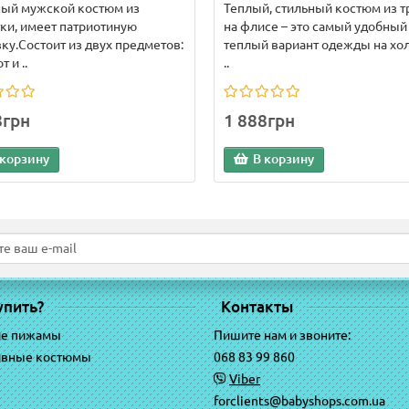
ный мужской костюм из
Теплый, стильный костюм из т
ки, имеет патриотиную
на флисе – это самый удобный
у.Состоит из двух предметов:
теплый вариант одежды на хо
 и ..
..
8грн
1 888грн
 корзину
В корзину
упить?
Контакты
ие пижамы
Пишите нам и звоните:
ивные костюмы
068 83 99 860
Viber
forclients@babyshops.com.ua