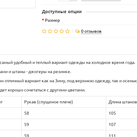
Доступные опции
Размер
0 отзывов
о самый удобный и теплый вариант одежды на холодное время года.
нами и штаны - джогеры на резинке.
юм отличный вариант как на Зиму, под верхнюю одежду, так и осень
удет хорошо сочетаться с другими цветами.
ат
Рукав (спущеное плече)
Длина штанов
58
105
59
107
59
111