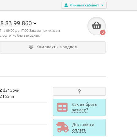
Личный кабинет
8 83 99 860
Пт с 09:00 до 17:00 Заказы принимаем
0
глосуточно без выходных
Комплекты в роддом
а:
d2155чн
d2155чн
Как выбрать
размер?
Доставка и
оплата