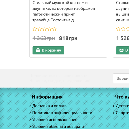
Стильный мужской костюм из
Стиль
двунитки, на котором изображен
двунит
патриотический принт
вышивк
трезубца.Состоит из д..
свитшот
1 363грн
818грн
1 52
В корзину
В
Подпишитесь на наши новости!
Новинки, скидки, предложения!
Информация
Что к
Доставка и оплата
Дестк
Политика конфиденциальности
Спорт
Условия использования
Условия обмена и возврата