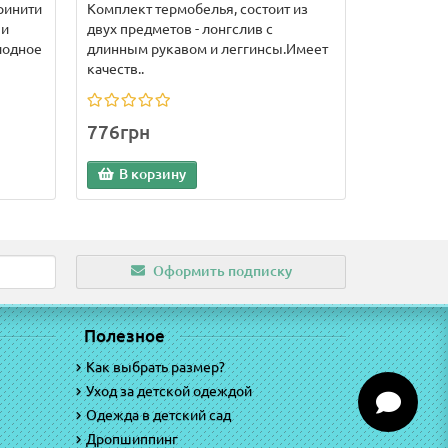
ринити
Комплект термобелья, состоит из
 и
двух предметов - лонгслив с
лодное
длинным рукавом и леггинсы.Имеет
качеств..
776грн
В корзину
Оформить подписку
Полезное
Как выбрать размер?
Уход за детской одеждой
Одежда в детский сад
Дропшиппинг