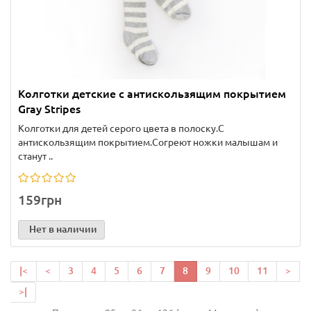
Колготки детские с антискользящим покрытием
Gray Stripes
Колготки для детей серого цвета в полоску.С
антискользящим покрытием.Согреют ножки малышам и
станут ..
159грн
Нет в наличии
|<
<
3
4
5
6
7
8
9
10
11
>
>|