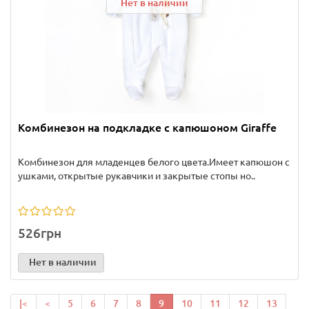
Нет в наличии
Комбинезон на подкладке с капюшоном Giraffe
Комбинезон для младенцев белого цвета.Имеет капюшон с
ушками, открытые рукавчики и закрытые стопы но..
526грн
Нет в наличии
|<
<
5
6
7
8
9
10
11
12
13