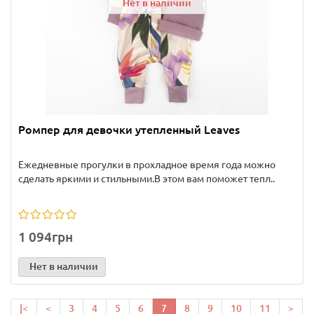
Нет в наличии
Ромпер для девочки утепленный Leaves
Ежедневные прогулки в прохладное время года можно
сделать яркими и стильными.В этом вам поможет тепл..
1 094грн
Нет в наличии
|<
<
3
4
5
6
7
8
9
10
11
>