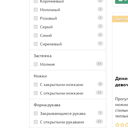
Коричневый
2
Молочный
2
Розовый
4
Лидер п
Серый
7
Синий
2
Сиреневый
1
Застежка
Молния
23
Ножки
Деми
девоч
С закрытыми ножками
8
С открытыми ножками
15
Прогул
можно 
Форма рукава
стильн
Закрывающиеся рукава
1
теплый
С открытыми рукавами
22