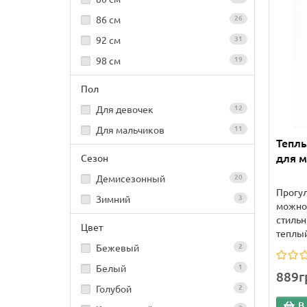
86 см
26
92 см
31
98 см
19
Пол
Для девочек
12
Для мальчиков
11
Тепл
для м
Сезон
Демисезонный
20
Прогул
Зимний
3
можно 
стильн
Цвет
теплый
Бежевый
2
Белый
1
889г
Голубой
2
В