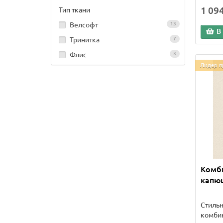
1 09
Тип ткани
Велсофт
13
В
Тринитка
7
Флис
3
Лидер п
Комби
капю
Стильн
комбин