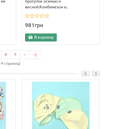
 не
прогулок осенью и
весной.Комбинезон и..
981грн
В корзину
8
9
>
>|
14 страниц)