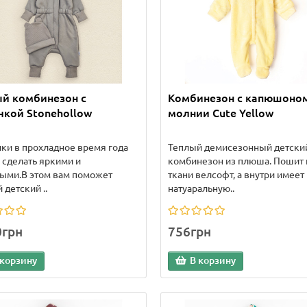
й комбинезон с
Комбинезон с капюшоном
кой Stonehollow
молнии Cute Yellow
ки в прохладное время года
Теплый демисезонный детски
сделать яркими и
комбинезон из плюша. Пошит 
ыми.В этом вам поможет
ткани велсофт, а внутри имеет
 детский ..
натуаральную..
0грн
756грн
 корзину
В корзину