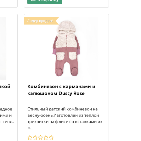
Лидер продаж!
пкой
Комбинезон с карманами и
капюшоном Dusty Rose
ладное
Стильный детский комбинезон на
кими и
весну-осень.Изготовлен из теплой
 тепл..
трехнитки на флисе со вставками из
м..