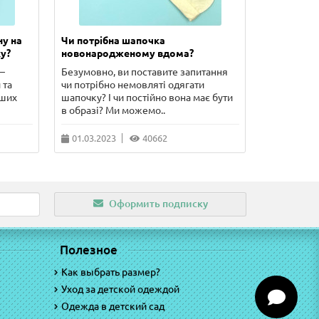
ну на
Чи потрібна шапочка
Скільки п
у?
новонародженому вдома?
новонаро
–
Безумовно, ви поставите запитання
У цій стат
 та
чи потрібно немовляті одягати
сорочечка 
рших
шапочку? І чи постійно вона має бути
чого потріб
в образі? Ми можемо..
питання, що
01.03.2023
40662
10.02.202
Оформить подписку
Полезное
Как выбрать размер?
Уход за детской одеждой
Одежда в детский сад