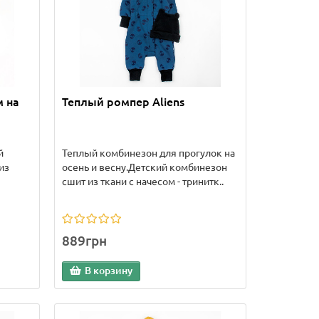
 на
Теплый ромпер Aliens
й
Теплый комбинезон для прогулок на
из
осень и весну.Детский комбинезон
сшит из ткани с начесом - тринитк..
889грн
В корзину