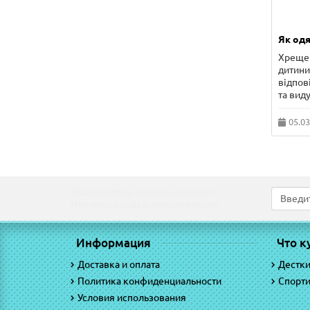
Як одя
Хрещен
дитини 
відпов
та виду
05.03
Подпишитесь на наши новости!
Новинки, скидки, предложения!
Информация
Что к
Доставка и оплата
Дестк
Политика конфиденциальности
Спорт
Условия использования