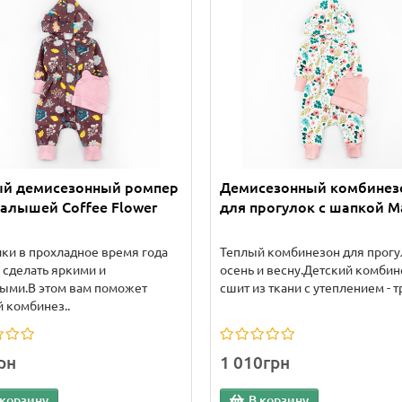
ый демисезонный ромпер
Демисезонный комбинез
алышей Coffee Flower
для прогулок с шапкой M
ки в прохладное время года
Теплый комбинезон для прогу
сделать яркими и
осень и весну.Детский комбин
ыми.В этом вам поможет
сшит из ткани с утеплением - тр
 комбинез..
рн
1 010грн
 корзину
В корзину