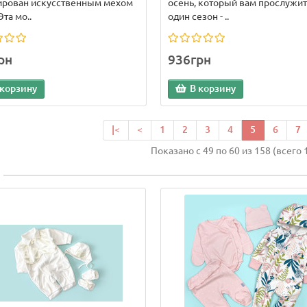
ирован искусственным мехом
осень, который вам прослужит
Эта мо..
один сезон - ..
рн
936грн
 корзину
В корзину
|<
<
1
2
3
4
5
6
7
Показано с 49 по 60 из 158 (всего 