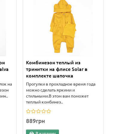
он
Комбинезон теплый из
alva
тринитки на флисе Solar в
комплекте шапочка
лок на
Прогулки в прохладное время года
езон
можно сделать яркими и
ин..
стильными.В этом вам поможет
теплый комбинез..
889грн
В корзину