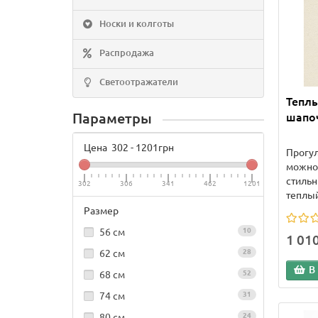
Носки и колготы
Распродажа
Светоотражатели
Теплы
Параметры
шапоч
Цена
302
-
1201
грн
Прогул
можно 
стильн
302
306
341
462
1201
теплый
Размер
56 см
10
1 01
62 см
28
В
68 см
52
74 см
31
80 см
24