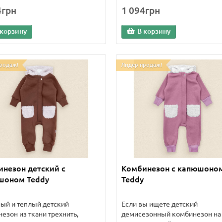
4грн
1 094грн
 корзину
В корзину
родаж!
Лидер продаж!
незон детский с
Комбинезон с капюшоно
шоном Teddy
Teddy
ый и теплый детский
Если вы ищете детский
езон из ткани трехнить,
демисезонный комбинезон на 