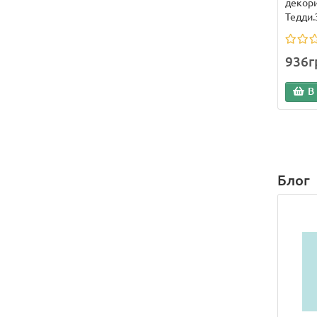
декор
Тедди.
936г
В
Блог