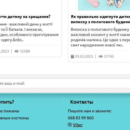
гти дитину на хрещення?
Як правильно одягнути дити
виписку з пологового будинк
ня - важливий день у житті
та її батьків. І вимагає,
Виписка з пологового будинку 
ідно, особливого приготування
важливий момент у житті мами
 одягу.&nbs..
родичів малюка. Це одне з пе
свят народження нової лю..
.2023
12588
05.03.2023
31745
упить?
Контакты
ие пижамы
Пишите нам и звоните:
ивные костюмы
068 83 99 860
Viber