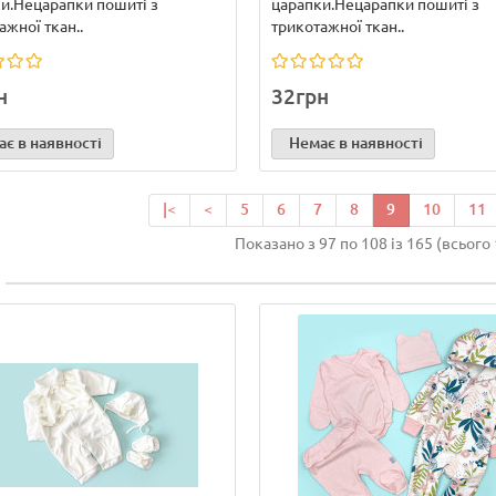
и.Нецарапки пошиті з
царапки.Нецарапки пошиті з
ажної ткан..
трикотажної ткан..
н
32грн
є в наявності
Немає в наявності
|<
<
5
6
7
8
9
10
11
Показано з 97 по 108 із 165 (всього 