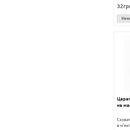
32гр
Нема
Царап
на ма
Сховат
в м'як