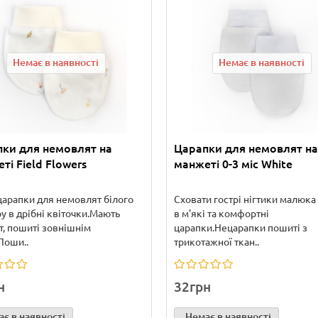
Немає в наявності
Немає в наявності
ки для немовлят на
Царапки для немовлят на
ті Field Flowers
манжеті 0-3 міс White
царапки для немовлят білого
Сховати гострі нігтики малюк
у в дрібні квіточки.Мають
в м'які та комфортні
, пошиті зовнішнім
царапки.Нецарапки пошиті з
Поши..
трикотажної ткан..
н
32грн
є в наявності
Немає в наявності