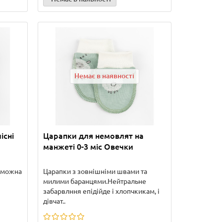
Немає в наявності
існі
Царапки для немовлят на
манжеті 0-3 міс Овечки
а можна
Царапки з зовнішніми швами та
милими баранцями.Нейтральне
забарвлння епідійде і хлопчкикам, і
дівчат..