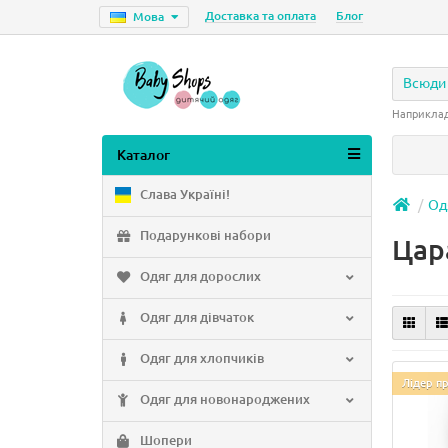
Доставка та оплата
Блог
Мова
Всюди
Наприкла
Каталог
Слава Україні!
Од
Подарункові набори
Цар
Одяг для дорослих
Одяг для дівчаток
Одяг для хлопчиків
Лідер п
Одяг для новонароджених
Шопери