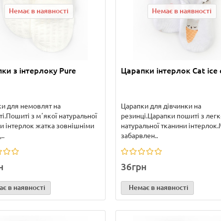
Немає в наявності
Немає в наявності
ки з інтерлоку Pure
Царапки інтерлок Cat ice
и для немовлят на
Царапки для дівчинки на
і.Пошиті з мʼякої натуральної
резинці.Царапки пошиті з легк
и інтерлок жатка зовнішніми
натуральної тканини інтерлок
..
забарвлен..
н
36грн
є в наявності
Немає в наявності