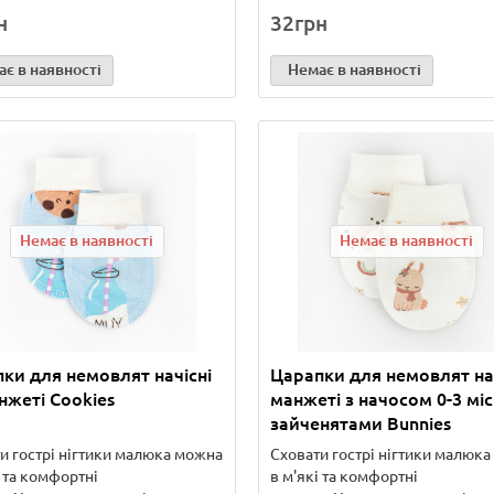
н
32грн
є в наявності
Немає в наявності
Немає в наявності
Немає в наявності
ки для немовлят начісні
Царапки для немовлят на
нжеті Cookies
манжеті з начосом 0-3 міс
зайченятами Bunnies
и гострі нігтики малюка можна
Сховати гострі нігтики малюк
і та комфортні
в м'які та комфортні