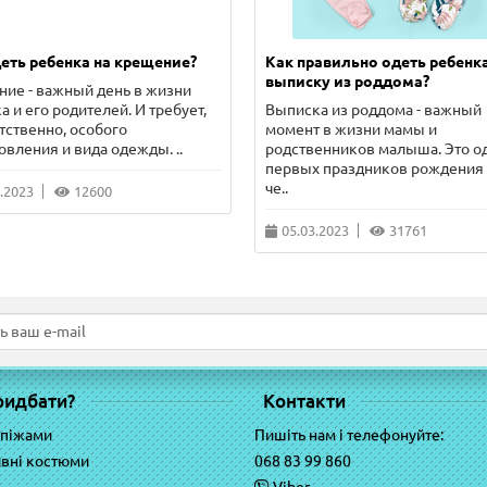
еть ребенка на крещение?
Как правильно одеть ребенка
выписку из роддома?
ие - важный день в жизни
а и его родителей. И требует,
Выписка из роддома - важный
тственно, особого
момент в жизни мамы и
овления и вида одежды. ..
родственников малыша. Это о
первых праздников рождения
че..
.2023
12600
05.03.2023
31761
ридбати?
Контакти
 піжами
Пишіть нам і телефонуйте:
вні костюми
068 83 99 860