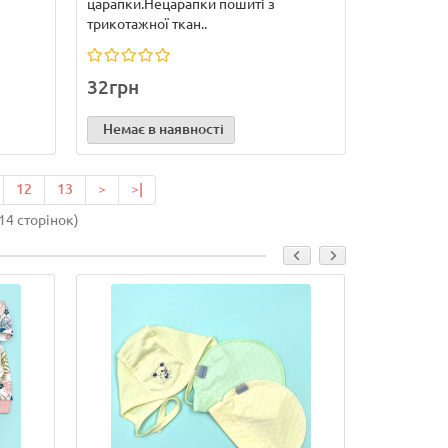
царапки.Нецарапки пошиті з
трикотажної ткан..
32грн
Немає в наявності
12
13
>
>|
14 сторінок)