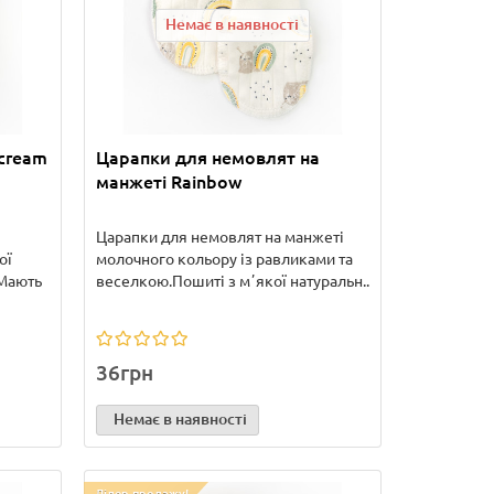
Немає в наявності
 cream
Царапки для немовлят на
манжеті Rainbow
Царапки для немовлят на манжеті
ої
молочного кольору із равликами та
.Мають
веселкою.Пошиті з мʼякої натуральн..
36грн
Немає в наявності