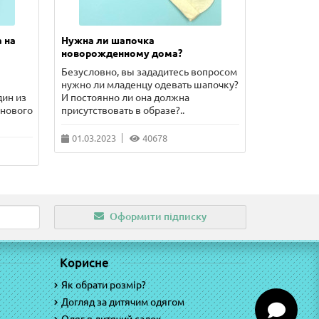
 на
Нужна ли шапочка
Сколько 
новорожденному дома?
новорожд
Безусловно, вы зададитесь вопросом
В этой ста
нужно ли младенцу одевать шапочку?
такое расп
дин из
И постоянно ли она должна
как одеват
 нового
присутствовать в образе?..
волнующие
01.03.2023
40678
10.02.202
Оформити підписку
Корисне
Як обрати розмір?
Догляд за дитячим одягом