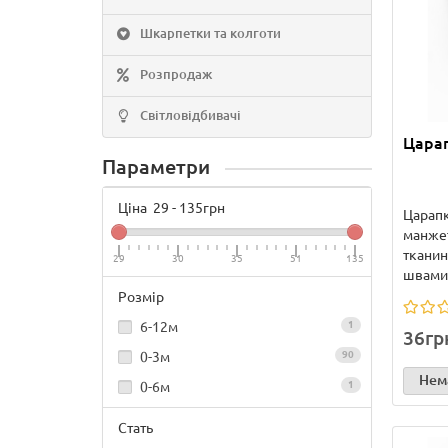
Шкарпетки та колготи
Розпродаж
Світловідбивачі
Царап
Параметри
Ціна
29
-
135
грн
Царапк
манжет
тканин
29
30
35
51
135
швами,
Розмір
6-12м
1
36гр
0-3м
90
Нема
0-6м
1
Стать