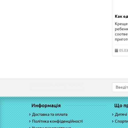
Как од
Крещен
ребенк
соотве
пригот
05.03
Підпишіться на наші новини!
Новинки, знижки, пропозиції!
Информація
Що п
Доставка та оплата
Дитячі
Політика конфіденційності
Спорти