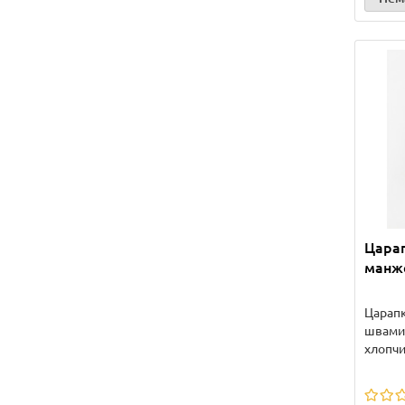
Царап
манже
Царапк
швами.
хлопчи