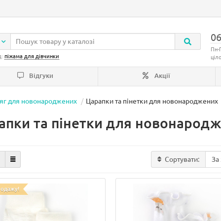
06
Пн-
д:
піжама для дівчинки
ціл
Відгуки
Акції
яг для новонароджених
Царапки та пінетки для новонароджених
апки та пінетки для новонарод
Сортувати:
родажу!