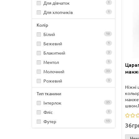
Для дівчаток
1
Для хлопчиків
1
Колір
Білий
10
Бежевий
1
Блакитний
3
Ментол
1
Царап
манже
Молочний
33
Рожевий
3
Ніжні 
кольор
Тип тканини
манжет
Інтерлок
35
швом.
Фліс
1
Футер
15
36гр
Нема