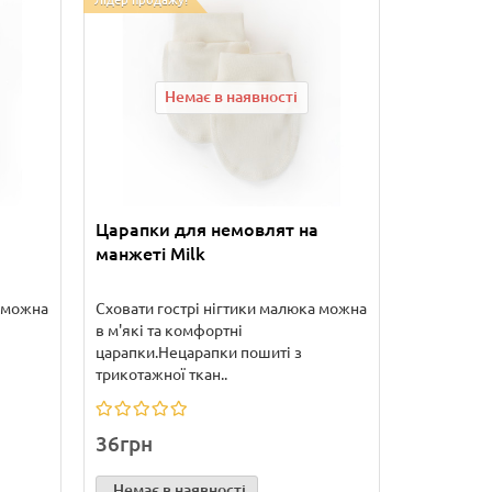
Лідер продажу!
Немає в наявності
Царапки для немовлят на
манжеті Milk
а можна
Сховати гострі нігтики малюка можна
в м'які та комфортні
царапки.Нецарапки пошиті з
трикотажної ткан..
36грн
Немає в наявності