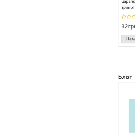
царапк
трикот
32гр
Нема
Блог