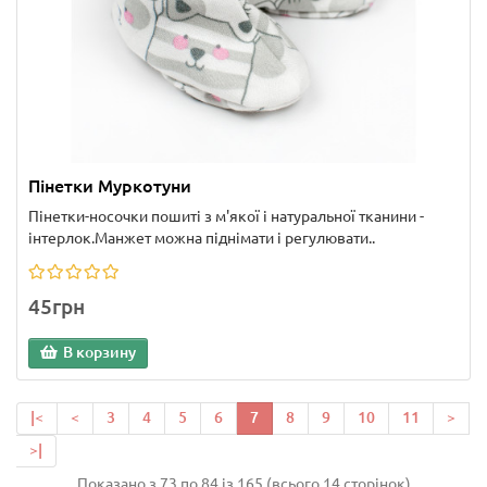
Пінетки Муркотуни
Пінетки-носочки пошиті з м'якої і натуральної тканини -
інтерлок.Манжет можна піднімати і регулювати..
45грн
В корзину
|<
<
3
4
5
6
7
8
9
10
11
>
>|
Показано з 73 по 84 із 165 (всього 14 сторінок)