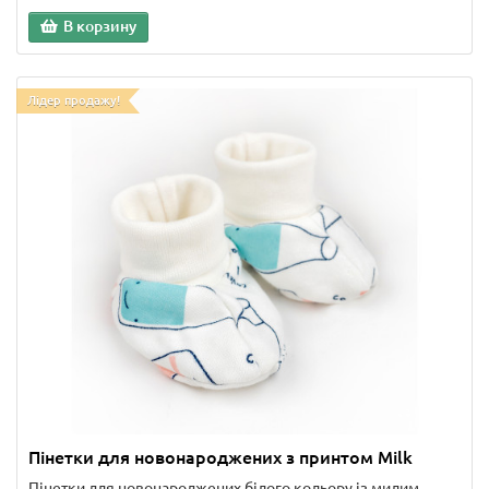
В корзину
Лідер продажу!
Пінетки для новонароджених з принтом Milk
Пінетки для новонароджених білого кольору із милим