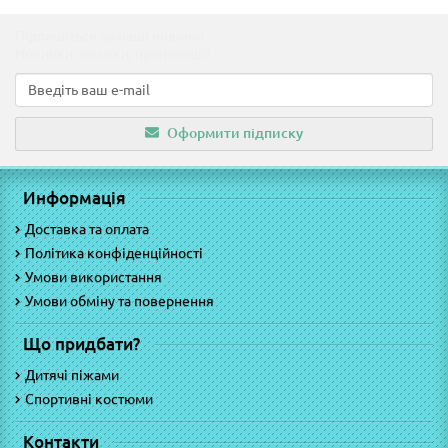
Підпишіться на наші новини!
Новинки, знижки, пропозиції!
Оформити підписку
Информація
Доставка та оплата
Політика конфіденційності
Умови використання
Умови обміну та повернення
Що придбати?
Дитячі піжами
Спортивні костюми
Контакти