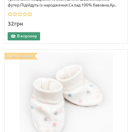
футер.Підійдуть із народження.Склад 100% бавовна.Ар..
32грн
В корзину
Лідер продажу!