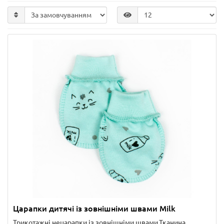
Царапки дитячі із зовнішніми швами Milk
Трикотажні нецарапки із зовнішніми швами.Тканина