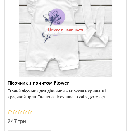
Немає в наявності
Пісочник з принтом Flower
Гарний пісочник для дівчинки має рукава-крильця і
красивий принт.Тканина пісочника - кулір, дуже лег..
247грн