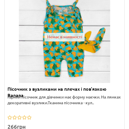
Немає в наявності
Пісочник з вузликами на плечах і пов'язкою
Banana
Гарний пісочник для дівчинки має форму маєчки. На лямках
декоративні вузлики.Тканина пісочника - кул..
266грн