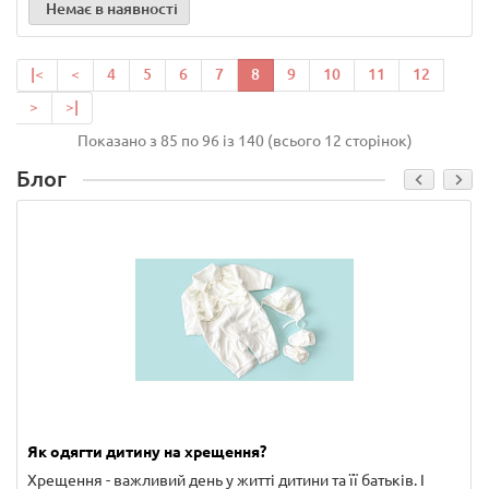
Немає в наявності
|<
<
4
5
6
7
8
9
10
11
12
>
>|
Показано з 85 по 96 із 140 (всього 12 сторінок)
Блог
Як одягти дитину на хрещення?
Хрещення - важливий день у житті дитини та її батьків. І