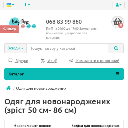
068 83 99 860
0
Пн-Пт з 09:00 до 17:00 Замовлення
приймаємо цілодобово без
вихідних.
Всюди
Відгуки
Акції
Комплекти в пологовий
Каталог
Одяг для новонароджених
Одяг для новонароджених
(зріст 50 см- 86 см)
Європелюшки кокони
Бодіки для новонароджених