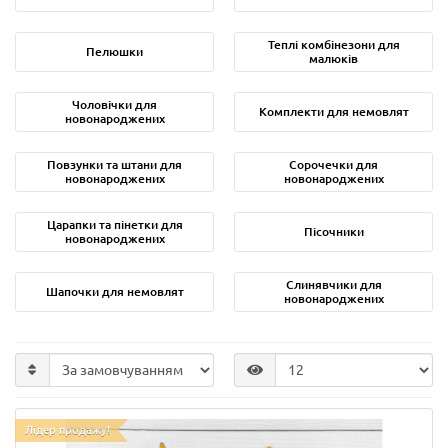
Теплі комбінезони для
Пелюшки
малюків
Чоловічки для
Комплекти для немовлят
новонароджених
Повзунки та штани для
Сорочечки для
новонароджених
новонароджених
Царапки та пінетки для
Пісочники
новонароджених
Слинявчики для
Шапочки для немовлят
новонароджених
Лідер продажу!