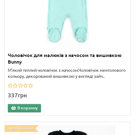
Чоловічок для малюків з начосом та вишивкою
Bunny
М'який теплий чоловічок з начосом.Чоловічок ментолового
кольору, декорований вишивкою у вигляді зайч..
337грн
В корзину
Лідер продажу!