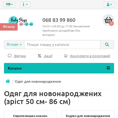
068 83 99 860
0
Пн-Пт з 09:00 до 17:00 Замовлення
приймаємо цілодобово без
вихідних.
Всюди
Відгуки
Акції
Комплекти в пологовий
Каталог
Одяг для новонароджених
Одяг для новонароджених
(зріст 50 см- 86 см)
Європелюшки кокони
Бодіки для новонароджених