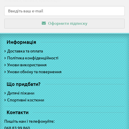
Новинки, знижки, пропозиції!
Оформити підписку
Информація
Доставка та оплата
Політика конфіденційності
Умови використання
Умови обміну та повернення
Що придбати?
Дитячі піжами
Спортивні костюми
Контакти
Пишіть нам і телефонуйте:
068 83 99 860