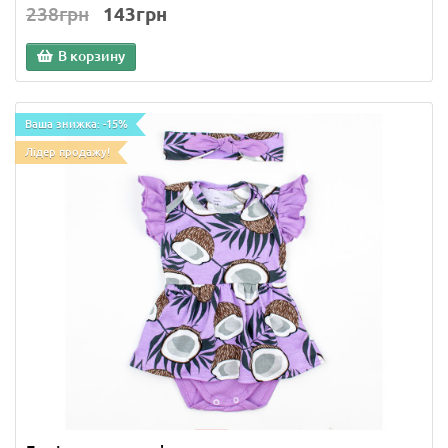
238грн
143грн
В корзину
Ваша знижка: -15%
Лідер продажу!