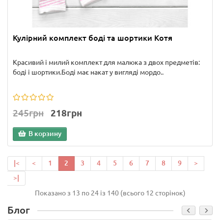
Кулірний комплект боді та шортики Котя
Красивий і милий комплект для малюка з двох предметів:
боді і шортики.Боді має накат у вигляді мордо..
245грн
218грн
В корзину
|<
<
1
2
3
4
5
6
7
8
9
>
>|
Показано з 13 по 24 із 140 (всього 12 сторінок)
Блог