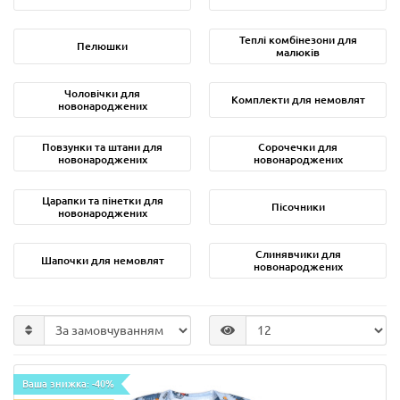
Теплі комбінезони для
Пелюшки
малюків
Чоловічки для
Комплекти для немовлят
новонароджених
Повзунки та штани для
Сорочечки для
новонароджених
новонароджених
Царапки та пінетки для
Пісочники
новонароджених
Слинявчики для
Шапочки для немовлят
новонароджених
Ваша знижка: -40%