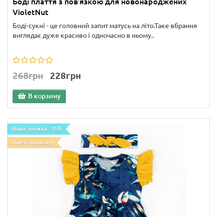
Боді плаття з пов'язкою для новонароджених
VioletNut
Боді-сукні - це головний запит матусь на літо.Таке вбрання
виглядає дуже красиво і одночасно в ньому..
268грн
228грн
В корзину
Ваша знижка: -15%
Лідер продажу!