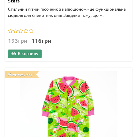
Stars
Стильний літній пісочник з капюшоном - це функціональна
модель для спекотних днів.Завдяки тому, що м..
193грн
116грн
В корзину
Лідер продажу!