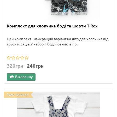
Комплект для хлопчика боді та шорти T-Rex
Цей комплект - найкращий варіант на літо для хлопчика від
трьох місяців.У наборі:- боді-човник із пр..
320грн
240грн
В корзину
Лідер продажу!