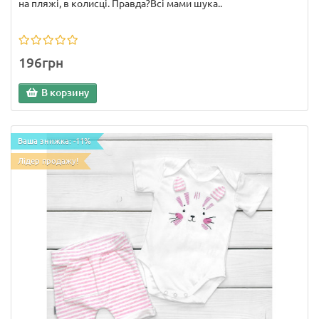
на пляжі, в колисці. Правда?Всі мами шука..
196грн
В корзину
Ваша знижка: -11%
Лідер продажу!