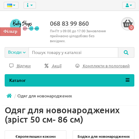
068 83 99 860
0
Пн-Пт з 09:00 до 17:00 Замовлення
приймаємо цілодобово без
вихідних.
Всюди
Відгуки
Акції
Комплекти в пологовий
Каталог
Одяг для новонароджених
Одяг для новонароджених
(зріст 50 см- 86 см)
Європелюшки кокони
Бодіки для новонароджених