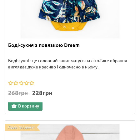
Боді-сукня з повязкою Dream
Боді-сукні - це головний запит матусь на літо.Таке вбрання
виглядає дуже красиво і одночасно в ньому..
268грн
228грн
В корзину
Лідер продажу!