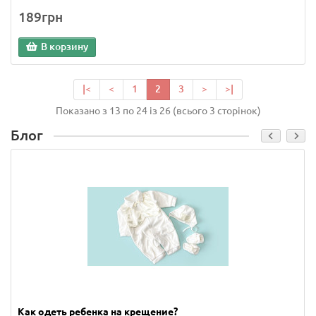
189грн
В корзину
|<
<
1
2
3
>
>|
Показано з 13 по 24 із 26 (всього 3 сторінок)
Блог
Как одеть ребенка на крещение?