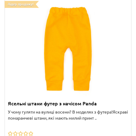
Лідер продажу!
Ясельні штани футер з начісом Panda
У чому гуляти на вулиці восени? В моделях з футера!Яскраві
помаранчеві штани, які мають милий принт ..