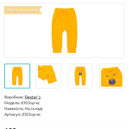
Лідер продажу!
Виробник:
Dexter`s
Модель:
d303ор-нс
Наявність: На складі
Артикул: d303ор-нс