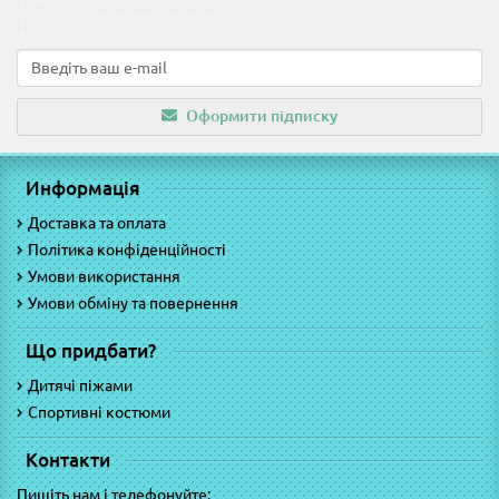
Підпишіться на наші новини!
Новинки, знижки, пропозиції!
Оформити підписку
Информація
Доставка та оплата
Політика конфіденційності
Умови використання
Умови обміну та повернення
Що придбати?
Дитячі піжами
Спортивні костюми
Контакти
Пишіть нам і телефонуйте: