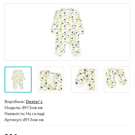
Виробник:
Dexter`s
Модель:
d913мв-нв
Наявність: На складі
Артикул: d913мв-нв