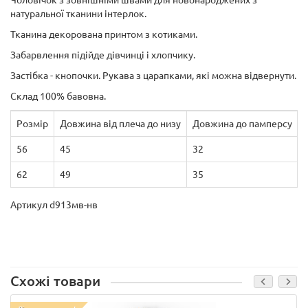
Чоловічок з зовнішніми швами для новонароджених з
натуральної тканини інтерлок.
Тканина декорована принтом з котиками.
Забарвлення підійде дівчинці і хлопчику.
Застібка - кнопочки. Рукава з царапками, які можна відвернути.
Склад 100% бавовна.
Розмір
Довжина від плеча до низу
Довжина до памперсу
56
45
32
62
49
35
Артикул d913мв-нв
Схожі товари