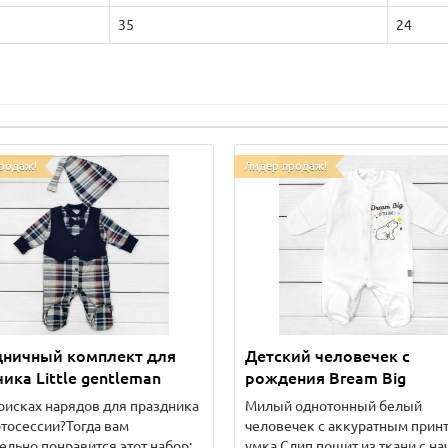
35
24
родаж!
Лидер продаж!
дничный комплект для
Детский человечек с
ика Little gentleman
рождения Bream Big
оисках нарядов для праздника
Милый однотонный белый
тосессии?Тогда вам
человечек с аккуратным принт
ельно понравится этот набор:
умка.Слип пошит из ткани с н