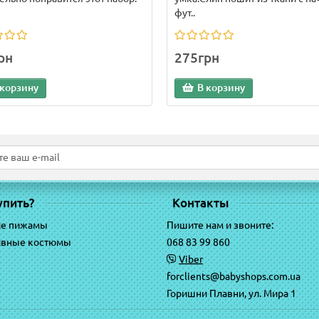
фут..
рн
275грн
 корзину
В корзину
упить?
Контакты
ие пижамы
Пишите нам и звоните:
ивные костюмы
068 83 99 860
Viber
forclients@babyshops.com.ua
Горишни Плавни, ул. Мира 1