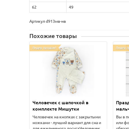
62
49
Артикул d913мв-нв
Похожие товары
Лидер продаж!
Лидер п
Человечек с шапочкой в
Праз
комплекте Мишутки
мальч
Человечек на кнопках с закрытыми
Вы в п
ножками - лучший вариант для сна и
или фо
для ежедневного досуга.Человечек..
обязат