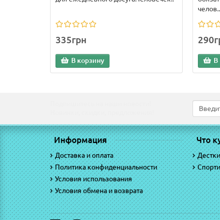
челов..
335грн
290г
В корзину
В
Подпишитесь на наши новости!
Новинки, скидки, предложения!
Информация
Что к
Доставка и оплата
Дестк
Политика конфиденциальности
Спорт
Условия использования
Условия обмена и возврата