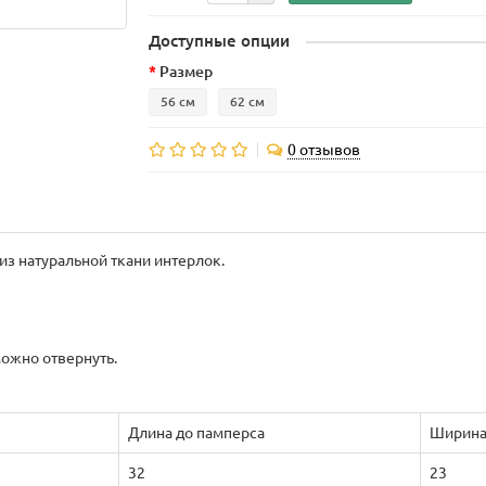
Доступные опции
Размер
56 см
62 см
0 отзывов
з натуральной ткани интерлок.
можно отвернуть.
Длина до памперса
Ширин
32
23