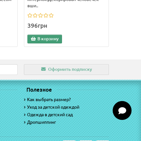
вши..
396грн
В корзину
Оформить подписку
Полезное
Как выбрать размер?
Уход за детской одеждой
Одежда в детский сад
Дропшиппинг