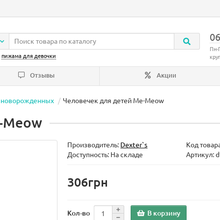
06
Пн-
:
пижама для девочки
кру
Отзывы
Акции
я новорожденных
Человечек для детей Me-Meow
e-Meow
Производитель:
Dexter`s
Код товар
Доступность: На складе
Артикул: 
306грн
В корзину
Кол-во