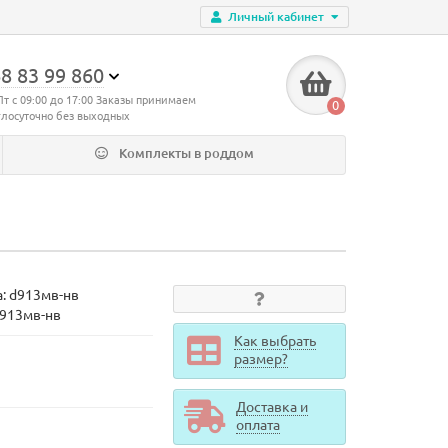
Личный кабинет
8 83 99 860
Пт с 09:00 до 17:00 Заказы принимаем
0
глосуточно без выходных
Комплекты в роддом
а:
d913мв-нв
d913мв-нв
Как выбрать
размер?
Доставка и
оплата