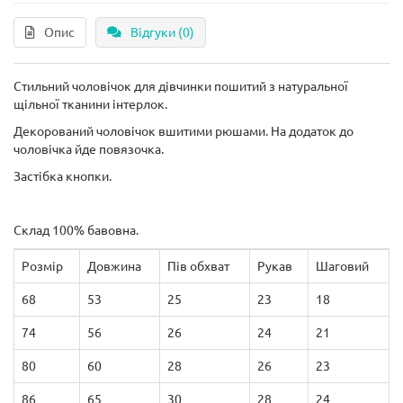
Опис
Відгуки (0)
Стильний чоловічок для дівчинки пошитий з натуральної
щільної тканини інтерлок.
Декорований чоловічок вшитими рюшами. На додаток до
чоловічка йде повязочка.
Застібка кнопки.
Склад 100% бавовна.
Розмір
Довжина
Пів обхват
Рукав
Шаговий
68
53
25
23
18
74
56
26
24
21
80
60
28
26
23
86
65
30
28
24