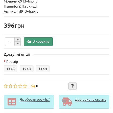
Модель:
d913-4кр-тс
Наявність: На складі
Артикул: d913-4кр-тс
396грн
В корзину
Доступні опції
Розмір
68 см
80 см
86 см
0
Як обрати розмір?
Доставка та оплата