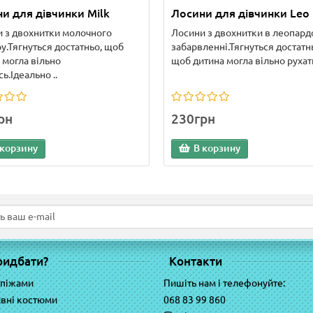
и для дівчинки Milk
Лосини для дівчинки Leo
 з двохнитки молочного
Лосини з двохнитки в леопар
у.Тягнуться достатньо, щоб
забарвленні.Тягнуться достатн
 могла вільно
щоб дитина могла вільно рухати
ь.Ідеально ..
рн
230грн
 корзину
В корзину
ридбати?
Контакти
 піжами
Пишіть нам і телефонуйте:
вні костюми
068 83 99 860