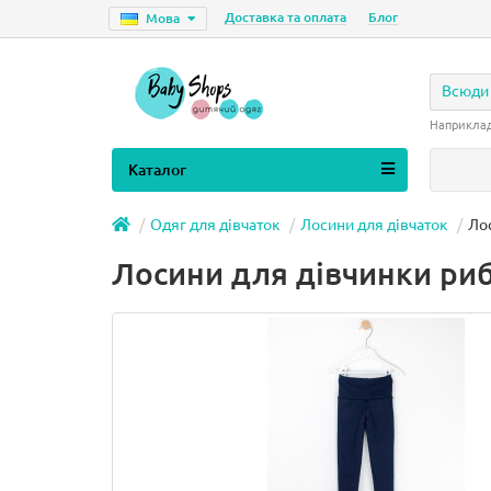
Доставка та оплата
Блог
Мова
Всюди
Наприкла
Каталог
Одяг для дівчаток
Лосини для дівчаток
Лос
Лосини для дівчинки риб