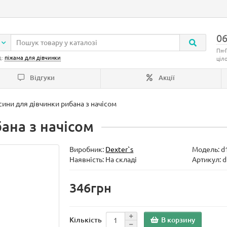
06
Пн-
д:
піжама для дівчинки
ціл
Відгуки
Акції
ини для дівчинки рибана з начісом
ана з начісом
Виробник:
Dexter`s
Модель:
d
Наявність: На складі
Артикул: d
346грн
В корзину
Кількість