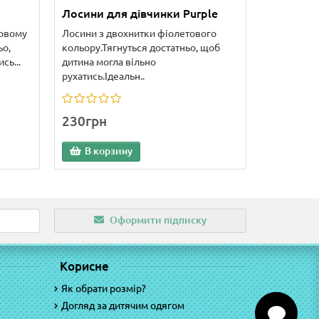
Лосини для дівчинки Purple
довому
Лосини з двохнитки фіолетового
ьо,
кольору.Тягнуться достатньо, щоб
сь...
дитина могла вільно
рухатись.Ідеальн..
230грн
В корзину
Оформити підписку
Корисне
Як обрати розмір?
Догляд за дитячим одягом