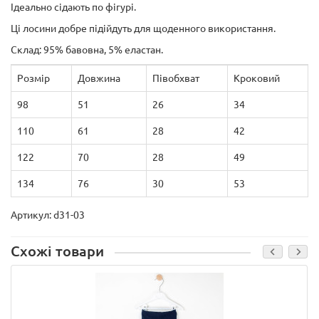
Ідеально сідають по фігурі.
Ці лосини добре підійдуть для щоденного використання.
Склад: 95% бавовна, 5% еластан.
Розмір
Довжина
Півобхват
Кроковий
98
51
26
34
110
61
28
42
122
70
28
49
134
76
30
53
Артикул: d31-03
Схожі товари