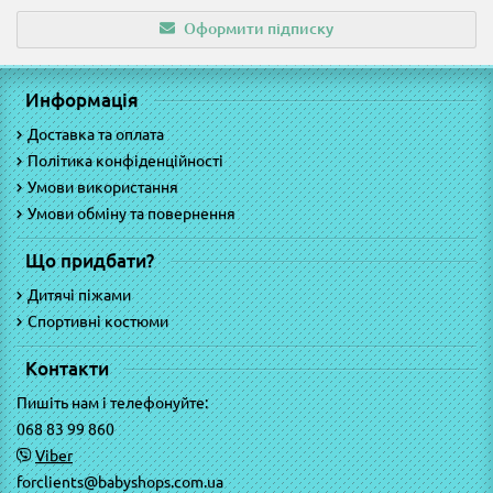
Оформити підписку
Информація
Доставка та оплата
Політика конфіденційності
Умови використання
Умови обміну та повернення
Що придбати?
Дитячі піжами
Спортивні костюми
Контакти
Пишіть нам і телефонуйте:
068 83 99 860
Viber
forclients@babyshops.com.ua