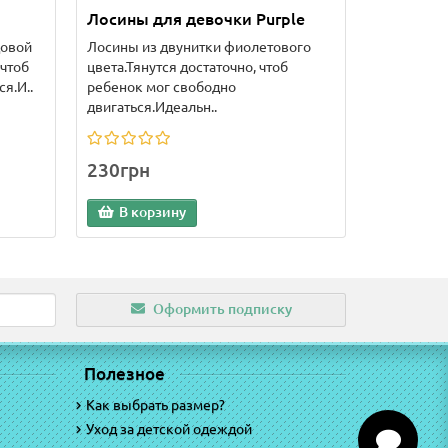
Лосины для девочки Purple
довой
Лосины из двунитки фиолетового
 чтоб
цвета.Тянутся достаточно, чтоб
я.И..
ребенок мог свободно
двигаться.Идеальн..
230грн
В корзину
Оформить подписку
Полезное
Как выбрать размер?
Уход за детской одеждой