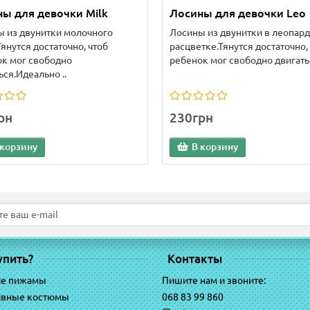
ы для девочки Milk
Лосины для девочки Leo
 из двунитки молочного
Лосины из двунитки в леопар
Тянутся достаточно, чтоб
расцветке.Тянутся достаточно,
к мог свободно
ребенок мог свободно двигатьс
ься.Идеально ..
рн
230грн
 корзину
В корзину
упить?
Контакты
ие пижамы
Пишите нам и звоните:
ивные костюмы
068 83 99 860