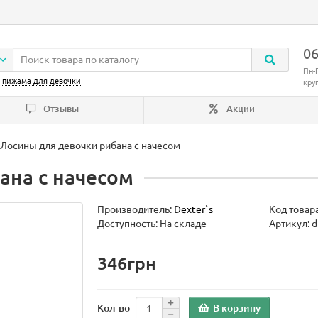
06
Пн-
:
пижама для девочки
кру
Отзывы
Акции
Лосины для девочки рибана с начесом
ана с начесом
Производитель:
Dexter`s
Код товар
Доступность: На складе
Артикул: d
346грн
В корзину
Кол-во