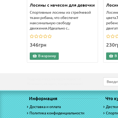
Лосины с начесом для девочки
Лосин
Спортивные лосины из стрейчевой
Лосины
ткани рибана, что обеспечит
цвета.
максимальную свободу
ребено
движения.Идеально с..
двигат
346грн
230г
В корзину
В
Подпишитесь на наши новости!
Новинки, скидки, предложения!
Информация
Что к
Доставка и оплата
Дестк
Политика конфиденциальности
Спорт